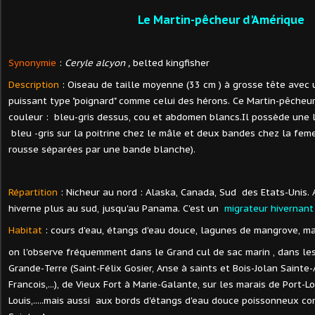
Le Martin-pêcheur d'Amérique
Synonymie
:
Ceryle alcyon ,
belted kingfisher
Description
: Oiseau de taille moyenne (33 cm ) à grosse tête avec 
puissant type "poignard" comme celui des hérons. Ce Martin-pêcheu
couleur : bleu-gris dessus, cou et abdomen blancs.Il possède une
bleu -gris sur la poitrine chez le mâle et deux bandes chez la fem
rousse séparées par une bande blanche).
Répartition
: Nicheur au nord : Alaska, Canada, Sud des Etats-Unis. 
hiverne plus au sud, jusqu'au Panama. C'est un
migrateur hivernant
Habitat
: cours d'eau, étangs d'eau douce, lagunes de mangrove, ma
on l'observe fréquemment dans le Grand cul de sac marin , dans le
Grande-Terre (Saint-Félix Gosier, Anse à saints et Bois-Jolan Sainte
Francois,...), de Vieux Fort à Marie-Galante, sur les marais de Port-L
Louis,.....mais aussi aux bords d'étangs d'eau douce poissonneux c