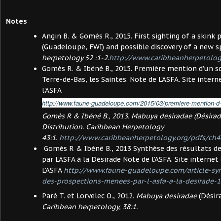
Notes
Angin B. & Gomés R., 2015. First sighting of a skink 
(Guadeloupe, FWI) and possible discovery of a new s
herpetology 52 :1-2.
http://www.caribbeanherpetolog
Gomès R. & Ibéné B., 2015. Première mention d’un 
Terre-de-Bas, les Saintes. Note de L’ASFA. Site intern
l’ASFA
http://www.faune-guadeloupe.com/2015/03/premiere-mention-d-
Gomès R & Ibéné B., 2013.
Mabuya desiradae
(Désirad
Distribution.
Caribbean Herpetology
43:1.
http://www.caribbeanherpetology.org/pdfs/ch4
Gomès R & Ibéné B., 2013 Synthèse des résultats d
par L’ASFA à la Désirade Note de l’ASFA. Site internet
L’ASFA
http://www.faune-guadeloupe.com/article-syn
des-prospections-menees-par-l-asfa-a-la-desirade-
Paré T. et Lorvelec O., 2012.
Mabuya desiradae
(Désira
Caribbean herpetology, 38:1.