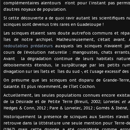
complémentaires alentours n’ont pour l’instant pas permi
d’autres noyaux de population.
Si cette découverte a de quoi ravir autant les scientifiques na
scinques sont devenus très rares en Guadeloupe !
Les scinques étaient sans doute autrefois communs et répa
îles de notre archipel. Malheureusement, c’était avant.
redoutables prédateurs
auxquels les scinques n’avaient ja
cours de l’évolution naturelle : mangoustes, chats errants
Avant la dégradation continue de leurs habitats natur
déboisements étendus, le surpâturage par les petits r
divagation sur les îlets et îles du sud -, et l’usage excessif des
On présume que les scinques ont disparu de Grande-Terre,
Galante. Et plus récemment, de l'îlet Cochon.
Actuellement, les seules populations connues encore existan
de la Désirade et de Petite Terre (Breuil, 2002; Lorvelec
et a
Hedges & Conn, 2012 ; Pare & Lorvelec, 2012 ; Gomès & Ibéné, 
Historiquement la présence de scinques aux Saintes n'avait
retrouve dans la littérature une seule mention pour Terre-d
(1967) mais cette donnée a été considérée comme erron