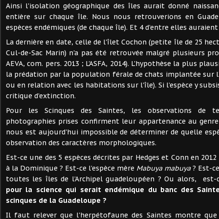
Ainsi l'isolation géographique des îles aurait donné naiss
entière sur chaque île. Nous nous retrouverions en Guade
espèces endémiques (de chaque île). Et 4 d’entre elles auraient
La dernière en date, celle de l'îlet Cochon (petite île de 25 hec
Cul-de-Sac Marin) n'a pas été retrouvée malgré plusieurs pros
AEVA, com. pers. 2013 ; L'ASFA, 2014). L'hypothèse la plus plaus
la prédation par la population férale de chats implantée sur l
ou en relation avec les habitations sur l'île). Si l’espèce y subs
critique d’extinction.
Pour les Scinques des Saintes, les observations de te
photographies prises confirment leur appartenance au genr
nous est aujourd'hui impossible de déterminer de quelle espèc
observation des caractères morphologiques.
Est-ce une des 5 espèces décrites par Hedges et Conn en 2012 
à la Dominique ? Est-ce l’espèce mère
Mabuya mabuya
? Est-
toutes les îles de l’Archipel guadeloupéen ? Ou alors, est
pour la science
qui serait endémique du banc des Saint
scinques de la Guadeloupe ?
Il faut relever que l'herpétofaune des Saintes montre que