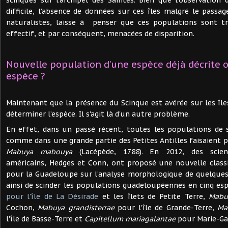
scinques sur l'archipel des Saintes. Bien que l’observation
difficile, l’absence de données sur ces îles malgré le pass
naturalistes, laisse à penser que ces populations sont trè
effectif, et par conséquent, menacées de disparition.
Nouvelle population d’une espèce déjà décrite 
espèce ?
Maintenant que la présence du Scinque est avérée sur les îles
déterminer l’espèce. Il s'agit là d'un autre problème.
En effet, dans un passé récent, toutes les populations de
comme dans une grande partie des Petites Antilles faisaient 
Mabuya mabouya
(Lacépède, 1788). En 2012, des scient
américains, Hedges et Conn, ont proposé une nouvelle class
pour la Guadeloupe sur l’analyse morphologique de quelques 
ainsi de scinder les populations guadeloupéennes en cinq es
pour l'île de La Désirade
et les îlets de Petite Terre,
Mabu
Cochon,
Mabuya grandisterrae
pour l'île de Grande-Terre,
Ma
l'île de Basse-Terre et
Capitellum mariagalantae
pour Marie-Ga