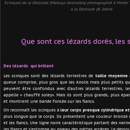
Scinques de la Désirade (Mabuya desiradea) photographié à Petite T
à la Désirade (B. Ibéné
Que sont ces lézards dorés, les 
Des lézards qui brillent
Les scinques sont des lézards terrestres de
taille moyenne 
queue comprise, plus gros que les Anolis mais plus petits que
peuvent être confondus avec d’autres lézards terrestres, 
appelle « chauffé soley». Mais ils sont plus grands, plus épai
et montrent une bande foncée sur les flancs.
On reconnaît les scinques à
leur corps presque cylindrique et
plus longue que le corps. Ils présentent une couleur bronze 
et les flancs. Une ligne noire caractéristique partant des narin
les flancs et s’estompe au niveau des pattes arrières. Le desso