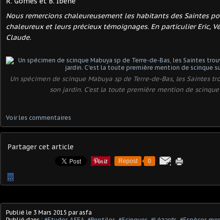
R. Gomès et B. Ibéné
Nous remercions chaleureusement les habitants des Saintes pou
chaleureux et leurs précieux témoignages. En particulier Eric, Vé
Claude.
Un spécimen de scinque Mabuya sp de Terre-de-Bas, les Saintes tr
son jardin. C'est la toute première mention de scinque 
Voir les commentaires
Partager cet article
Repost
0
…
Publié le
3 Mars 2015
par asfa
Publié dans :
#Etudes ASFA
,
#Reptiles
,
#Scinques
,
#Lézards
,
#Espèces me