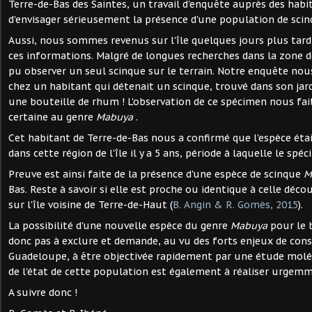
Terre-de-Bas des Saintes, un travail d'enquête auprès des hab
d'envisager sérieusement la présence d'une population de scinq
Aussi, nous sommes revenus sur l'île quelques jours plus tard 
ces informations. Malgré de longues recherches dans la zone d
pu observer un seul scinque sur le terrain. Notre enquête no
chez un habitant qui détenait un scinque, trouvé dans son jard
une bouteille de rhum ! L'observation de ce spécimen nous fai
certaine au genre
Mabuya
.
Cet habitant de Terre-de-Bas nous a confirmé que l'espèce éta
dans cette région de l'île il y a 5 ans, période à laquelle le spé
Preuve est ainsi faite de la présence d'une espèce de scinque
M
Bas. Reste à savoir si elle est proche ou identique à celle dé
sur l'île voisine de Terre-de-Haut (
B. Angin & R. Gomès, 2015
).
La possibilité d'une nouvelle espèce du genre
Mabuya
pour le b
donc pas à exclure et demande, au vu des forts enjeux de cons
Guadeloupe, à être objectivée rapidement par une étude molé
de l'état de cette population est également à réaliser urgem
A suivre donc !