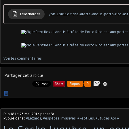
Télécharger
/ob_1b811c_fiche-alerte-anolis-porto-rico-asf
Voir les commentaires
Partager cet article
Repost
0
…
Publié le
23 Mai 2014
par asfa
Publié dans :
#Lézards
,
#espèces invasives
,
#Reptiles
,
#Etudes ASFA
Le Gecko lugubre, un nouv