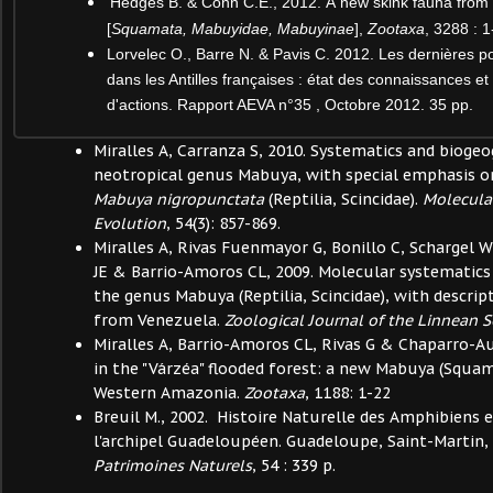
Hedges B. & Conn C.E., 2012. A
new skink fauna from 
[
Squamata, Mabuyidae, Mabuyinae
],
Zootaxa
, 3288 : 
Lorvelec O., Barre N. & Pavis C. 2012. Les dernières p
dans les Antilles françaises : état des connaissances et
d'actions. Rapport AEVA n°35 , Octobre 2012. 35 pp.
Miralles A, Carranza S, 2010. Systematics and bioge
neotropical genus Mabuya, with special emphasis 
Mabuya nigropunctata
(Reptilia, Scincidae).
Molecula
Evolution
, 54(3): 857-869.
Miralles A, Rivas Fuenmayor G, Bonillo C, Schargel W
JE & Barrio-Amoros CL, 2009. Molecular systematics 
the genus Mabuya (Reptilia, Scincidae), with descri
from Venezuela.
Zoological Journal of the Linnean S
Miralles A, Barrio-Amoros CL, Rivas G & Chaparro-Au
in the "Várzéa" flooded forest: a new Mabuya (Squam
Western Amazonia.
Zootaxa
, 1188: 1-22
Breuil M., 2002. Histoire Naturelle des Amphibiens e
l'archipel Guadeloupéen. Guadeloupe, Saint-Martin,
Patrimoines Naturels
, 54 : 339 p.