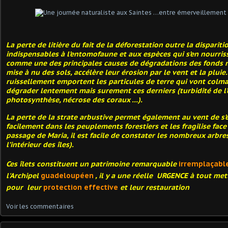
La perte de litière du fait de la déforestation outre la dispariti
indispensables à l’entomofaune et aux espèces qui s’en nourris
comme une des principales causes de dégradations des fonds m
mise à nu des sols, accélère leur érosion par le vent et la pluie
ruissellement emportent les particules de terre qui vont colma
dégrader lentement mais surement ces derniers (turbidité de l’e
photosynthèse, nécrose des coraux …).
La perte de la strate arbustive permet également au vent de s’
facilement dans les peuplements forestiers et les fragilise fac
passage de Maria, il est facile de constater les nombreux arbre
l’intérieur des îles).
Ces îlets constituent un patrimoine remarquable
irremplaçabl
l'Archipel
guadeloupéen
, il y a une réelle
URGENCE
à tout met
pour leur
protection
effective
et leur restauration
Voir les commentaires