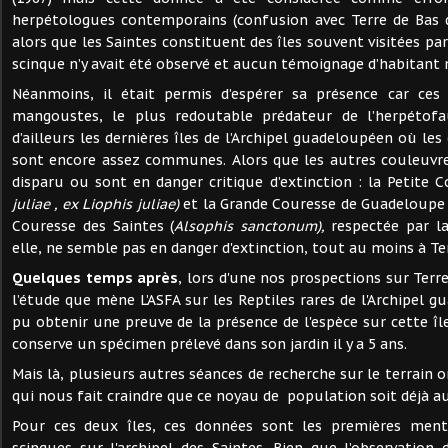
herpétologues contemporains (confusion avec Terre de Bas d
alors que les Saintes constituent des îles souvent visitées pa
scinque n’y avait été observé et aucun témoignage d’habitant n’
Néanmoins, il était permis d’espérer sa présence car ces
mangoustes, le plus redoutable prédateur de l’herpétofau
d’ailleurs les dernières îles de l’Archipel guadeloupéen où les
sont encore assez communes. Alors que les autres couleuvr
disparu ou sont en danger critique d’extinction : la Petite C
juliae , ex Liophis juliae)
et la Grande Couresse de Guadeloupe
Couresse des Saintes (
Alsophis sanctonum),
respectée par l
elle, ne semble pas en danger d'extinction, tout au moins à Te
Quelques temps après
, lors d'une nos prospections sur Terr
l’étude que mène L’ASFA sur les Reptiles rares de l'Archipel 
pu obtenir une preuve de la présence de l'espèce sur cette îl
conserve un spécimen prélevé dans son jardin il y a 5 ans.
Mais là, plusieurs autres séances de recherche sur le terrain 
qui nous fait craindre que ce noyau de population soit déjà au 
Pour ces deux îles, ces données sont les premières ment