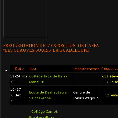
FREQUENTATION
DE L'
EXPOSITION DE L'ASFA
"LES CHAUVES-SOURIS LA GUADELOUPE"
Date
lieu
fréquenta
manifestation
18-24 mai
Collège la Jaille Baie-
611 élèv
2008
Mahault
26 clas
10- 17
Ecole de Deshauteurs
Centre de
juillet
52 enfa
Sainte-Anne
loisirs d'Agouti
2008
Collège Carnot
Pointe-a-Pitre