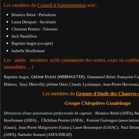
Les membres du
Conseil d'Administration
sont :
Béatrice Ibéné - Présidente
Laura Dieupart - Secrétaire
Christian Pentier - Trésorier
Jack Naudillon
Baptiste Angin (co-opté)
Isabelle Houllemare
Les autres membres actifs (animateurs des sorties, expo ou confér
naturalistes, ...)
Céline Etzol
(
WEBMASTER),
Baptiste Angin,
Emmanuel Ibéné, Françoise Cu
Mahieu, Suzy Dhervilly
, jérôme Oster, Claudy Lysimaque,
Jean-Pierre Huveteau,.
Les membres du
Groupe d'étude des Chauves-
Groupe Chiroptères Guadeloupe
Détenteurs d'une autorisation préfectorale de capture :
Béatrice Ibéné (ASFA)
, B
Houllemare (ASFA)
, Christ
ian Pentier (ASFA)
,
Fortuné Guiougou (association
(Gaiac),
Jean-Pierre Malgouyres (Gaiac), Laure Bourraquie (GAIAC),
Paul Delatt
(ASFA), Nathalie Serrand (ASFA/INRAP).