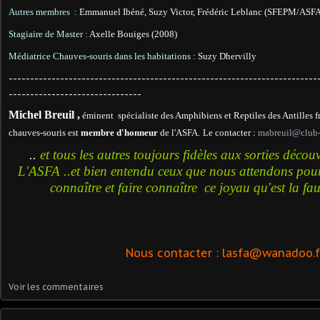
Autres membres
:
Emmanuel Ibéné, Suzy Victor, Frédéric Leblanc (SFEPM/ASF
Stagiaire de Master :
Axelle Bouiges (2008)
Médiatrice Chauves-souris
dans les habitations :
Suzy Dhervilly
------------------------------------------------------------------------
-------------------------------
Michel Breuil ,
éminent spécialiste des Amphibiens et Reptiles des Antilles f
chauves-souris est
membre d'honneur
de l'ASFA.
Le contacter :
mabreuil@club-i
..
et tous les autres toujours fidèles aux sorties décou
L'ASFA ..et bien entendu ceux que nous attendons pou
connaître et faire connaître ce joyau qu'est la fa
Nous contacter :
lasfa@wanadoo.f
Voir les commentaires