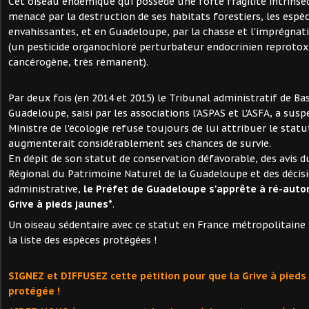
Cet oiseau endémique qui possède une forte fragilité intrinsè
menacé par la destruction de ses habitats forestiers, les espè
envahissantes, et en Guadeloupe, par la chasse et l'imprégnat
(un pesticide organochloré perturbateur endocrinien reprotox
cancérogène, très rémanent).
Par deux fois (en 2014 et 2015) le Tribunal administratif de Ba
Guadeloupe, saisi par les associations l'ASPAS et L'ASFA, a sus
Ministre de l'écologie refuse toujours de lui attribuer le stat
augmenterait considérablement ses chances de survie.
En dépit de son statut de conservation défavorable, des avis d
Régional du Patrimoine Naturel de la Guadeloupe et des décisio
administrative,
le Préfet de Guadeloupe s'apprête à ré-autor
Grive à pieds jaunes*
.
Un oiseau sédentaire avec ce statut en France métropolitaine s
la liste des espèces protégées !
SIGNEZ et DIFFUSEZ cette pétition pour que la Grive à pieds 
protégée !