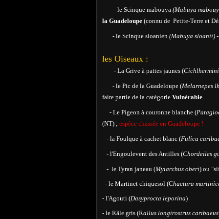
-
le Scinque mabouya
(Mabuya mabouy
la Guadeloupe
(connu de Petite-Terre et Dé
-
le Scinque sloanien
(Mabuya sloanii) 
les Oiseaux :
- La Grive à pattes jaunes (
Cichlhermini
- le Pic de la Guadeloupe (
Melarnepes lh
faire partie de la catégorie
Vulnérable
- Le Pigeon à couronne blanche (
Patagio
(NT) ;
espèce chassée en Guadeloupe !
- la Foulque à cachet blanc (
Fulica cariba
- l'Engoulevent des Antilles (
Chordeiles g
- le Tyran janeau (
Myiarchus oberi
) ou "s
- le Martinet chiquesol (C
haetura martinic
- l'Agouti (
Dasyprocta leporina
)
- le Râle gris (R
allus longirostrus caribaeus