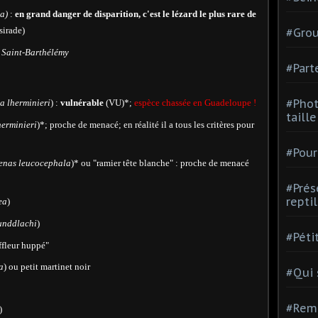
a)
:
en grand danger de disparition, c'est le lézard le plus rare de
sirade)
#Grou
- Saint-Barthélémy
#Part
#Phot
a lherminieri
) :
vulnérable
(VU)*;
espèce chassée en Guadeloupe !
taill
erminieri
)*; proche de menacé; en réalité il a tous les critères pour
#Pour
enas leucocephala
)* ou "ramier tête blanche" : proche de menacé
#Prés
repti
ea
)
unddlachi
)
#Péti
iffleur huppé"
a
) ou petit martinet noir
#Qui
#Rem
)