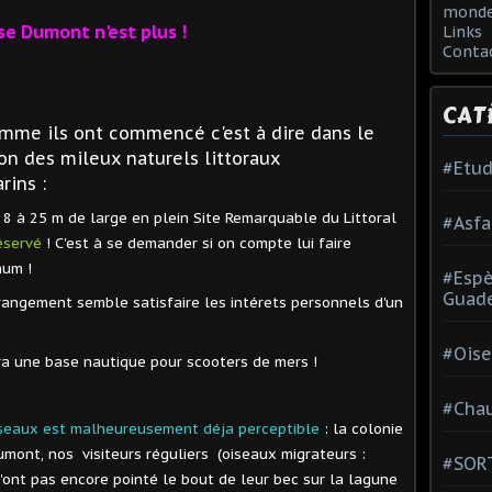
monde
nse Dumont n'est plus !
Links
Conta
CAT
omme ils ont commencé c'est à dire dans le
on des mileux naturels littoraux
#Etud
rins :
 8 à 25 m de large en plein Site Remarquable du Littoral
#Asfa
éservé
! C'est à se demander si on compte lui faire
hum !
#Esp
Guad
rangement semble satisfaire les intérets personnels d'un
#Oise
e base nautique pour scooters de mers !
#Chau
seaux est malheureusement déja perceptible
: la colonie
umont, nos visiteurs réguliers (oiseaux migrateurs :
#SOR
n'ont pas encore pointé le bout de leur bec sur la lagune