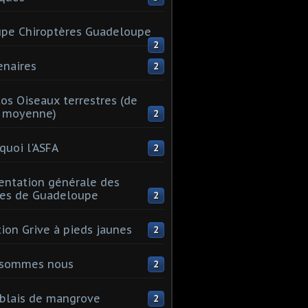
pe Chiroptères Guadeloupe
2
enaires
2
os Oiseaux terrestres (de
e moyenne)
2
quoi l'ASFA
2
entation générale des
les de Guadeloupe
2
tion Grive à pieds jaunes
2
 sommes nous
2
blais de mangrove
2