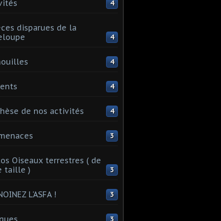
vités
4
ces disparues de la
eloupe
4
ouilles
4
ents
4
hèse de nos activités
4
 menaces
3
os Oiseaux terrestres ( de
 taille )
3
OINEZ L'ASFA !
3
ques
3