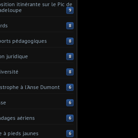
sition itinérante sur le Pic de
adeloupe
9
rds
8
orts pédagogiques
8
on juridique
8
iversité
8
strophe à l'Anse Dumont
6
sse
6
dages aériens
6
e à pieds jaunes
6