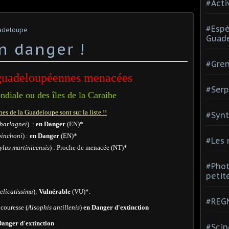
#Acti
#Espè
adeloupe
Guad
n danger !
#Gren
guadeloupéennes menacées
#Serp
ondiale ou des îles de la Caraibe
nes de la Guadeloupe sont sur la liste !!
#Synt
 barlagnei
) :
en Danger
(EN)*
pinchoni
) :
en Danger
(EN)*
#Les
ylus martinicensis
) : Proche de menacée (NT)*
#Phot
petite
elicatissima
);
Vulnérable
(VU)*.
#REGN
ouresse (
Alsophis antillenis
)
en Danger d'extinction
Danger
d'extinction
#Scin