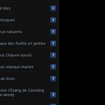
icides
6
émiques
6
eux naturels
5
aux des forêts et jardins
5
os Chauve-souris
5
os oiseaux marins
5
can brun
5
ons l'Etang de Castaing
te-Anne)
5