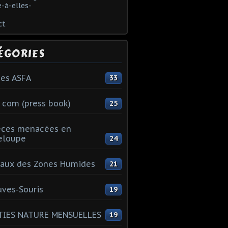
-à-elles-
ct
ÉGORIES
es ASFA
33
 com (press book)
25
èces menacées en
eloupe
24
aux des Zones Humides
21
ves-Souris
19
TIES NATURE MENSUELLES
19