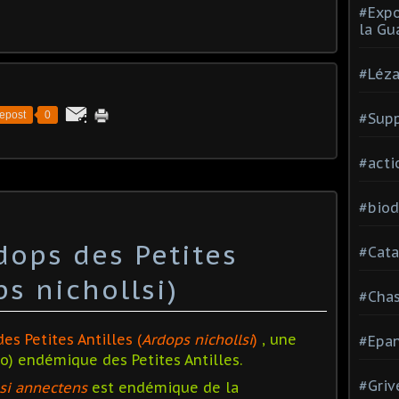
#Expo
la Gu
#Léza
epost
0
#Supp
#acti
#biod
dops des Petites
#Cata
ps nichollsi)
#Cha
des Petites Antilles (
Ardops nichollsi
)
, une
#Epan
o) endémique des Petites Antilles.
#Griv
lsi annectens
est endémique de la