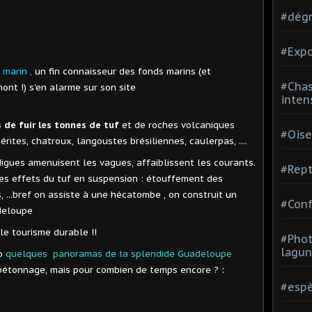
#dégr
#Expo
marin ,
un fin connaisseur des fonds marins (et
#Chas
nt !) s'en alarme sur son site
inten
s de fuir les tonnes de tuf
et de roches volcaniques
#Oise
érites, chatroux, langoustes brésiliennes, caulerpas, ....
digues amenuisent les vagues, affaiblissent les courants.
#Rept
les effets du tuf en suspension : étouffement des
, ...bref on assiste à une hécatombe , on construit un
#Conf
deloupe
le tourisme durable !!
#Phot
lagun
go
quelques panoramas de la splendide Guadeloupe
 bétonnage, mais pour combien de temps encore ? :
#espè