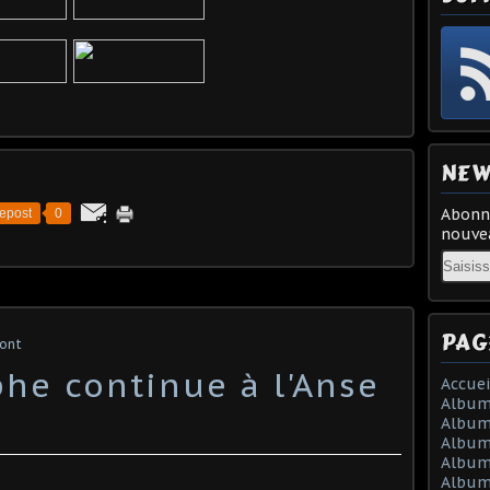
NEW
Abonne
epost
0
nouvea
Email
PAG
mont
phe continue à l'Anse
Accuei
Album
Album
Album
Album 
Album