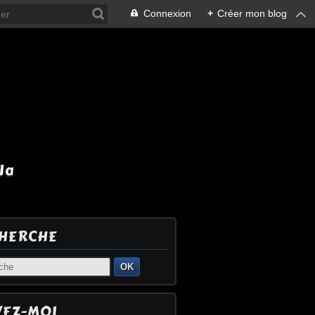
Connexion
+
Créer mon blog
la
HERCHE
OK
VEZ-MOI