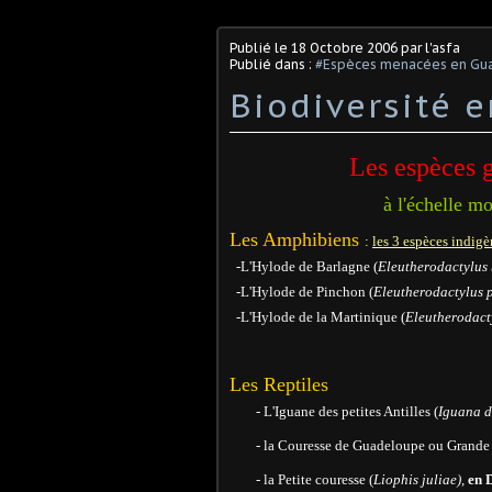
Publié le
18 Octobre 2006
par l'asfa
Publié dans :
#Espèces menacées en Gu
Biodiversité e
Les espèces 
à l'échelle m
Les Amphibiens
:
les 3 espèces indigè
-L'Hylode de Barlagne (
Eleutherodactylus
-L'Hylode de Pinchon (
Eleutherodactylus 
-L'Hylode de la Martinique (
Eleutherodact
Les Reptiles
- L'Iguane des petites Antilles (
Iguana d
- la Couresse de Guadeloupe ou Grande c
- la Petite couresse (
Liophis juliae),
en 