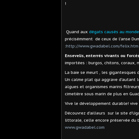
!
Quand aux
dégats causés au monde 
précisémment de ceux de l'anse Dumo
:
http://www.gwadabel.com/felix.htm
Ensevelis, enterrés vivants ou forcé
importées : burgos, chitons, coraux, n
La baie se meurt , les gigantesques 
Un calme plat qui aggrave d'autant 
algues et organismes marins filtreurs
cimetière sous marin de plus en Gua
Vive le développement durable! vive 
Découvrez d'ailleurs sur le site d'U
littorale, celle encore préservée du
www.gwadabel.com