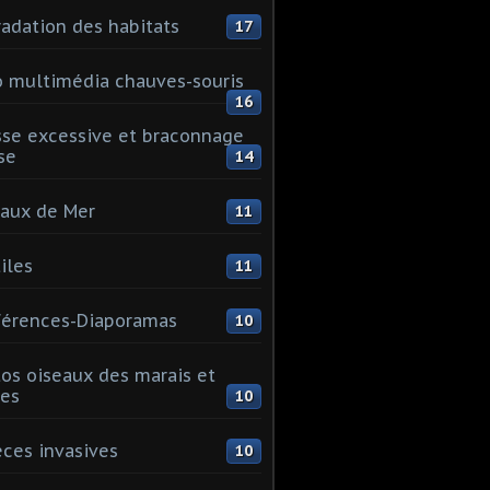
adation des habitats
17
 multimédia chauves-souris
16
se excessive et braconnage
se
14
aux de Mer
11
iles
11
érences-Diaporamas
10
os oiseaux des marais et
es
10
ces invasives
10