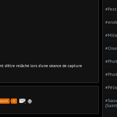
#Pest
#end
#Mili
#Oise
#Phot
t d'être relâché lors d'une séance de capture
#Phot
#Péli
#Sauv
epost
0
(Sain