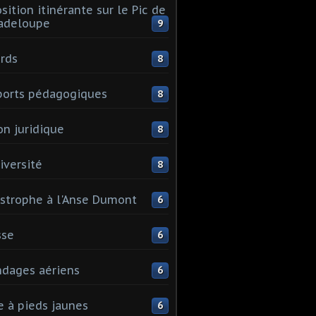
sition itinérante sur le Pic de
adeloupe
9
rds
8
orts pédagogiques
8
on juridique
8
iversité
8
strophe à l'Anse Dumont
6
sse
6
dages aériens
6
e à pieds jaunes
6