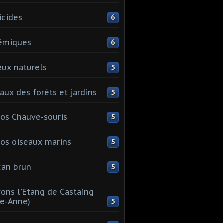
icides
6
émiques
6
eux naturels
5
aux des forêts et jardins
5
os Chauve-souris
5
os oiseaux marins
5
can brun
5
ons l'Etang de Castaing
te-Anne)
5