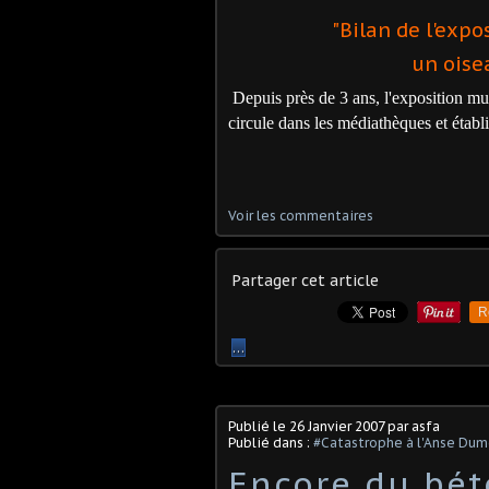
"Bilan de l'expo
un oise
Depuis près de 3 ans, l'exposition mu
circule dans les
médiathèques et établ
Voir les commentaires
Partager cet article
R
…
Publié le
26 Janvier 2007
par asfa
Publié dans :
#Catastrophe à l'Anse Du
Encore du bét