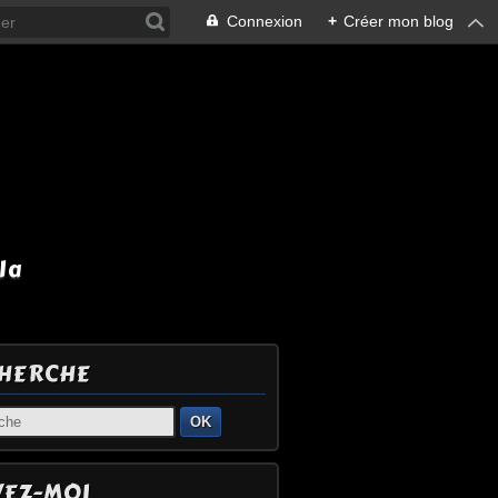
Connexion
+
Créer mon blog
la
HERCHE
OK
VEZ-MOI