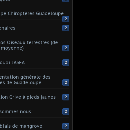
pe Chiroptères Guadeloupe
2
enaires
2
os Oiseaux terrestres (de
e moyenne)
2
quoi l'ASFA
2
entation générale des
les de Guadeloupe
2
tion Grive à pieds jaunes
2
 sommes nous
2
blais de mangrove
2