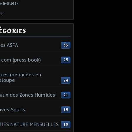
-à-elles-
ct
ÉGORIES
es ASFA
33
 com (press book)
25
èces menacées en
eloupe
24
aux des Zones Humides
21
ves-Souris
19
TIES NATURE MENSUELLES
19