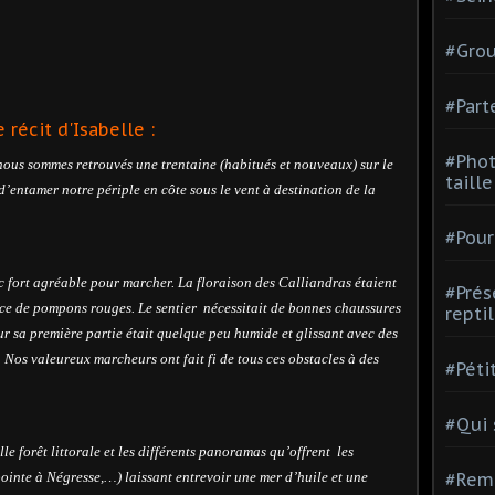
#Grou
#Part
e récit d'Isabelle :
#Phot
ous sommes retrouvés une trentaine (habitués et nouveaux) sur le
taill
’entamer notre périple en côte sous le vent à destination de la
#Pour
 fort agréable pour marcher. La floraison des Calliandras étaient
#Prés
ace de pompons rouges. Le sentier
nécessitait de bonnes chaussures
repti
sur sa première partie était quelque peu humide et glissant avec des
 Nos valeureux marcheurs ont fait fi de tous ces obstacles à des
#Péti
#Qui
lle forêt littorale et les différents panoramas qu’offrent
les
 pointe à Négresse,…) laissant entrevoir une mer d’huile et une
#Rem