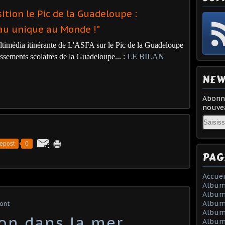
sition le Pic de la Guadeloupe :
au unique au Monde !"
ltimédia itinérante de L'ASFA sur le Pic de la Guadeloupe
issements scolaires de la Guadeloupe... :
LE BILAN
NEW
Abonne
nouvea
Email
epost
0
PAG
Accuei
Album
Album
Album
mont
Album 
on dans la mer
Album