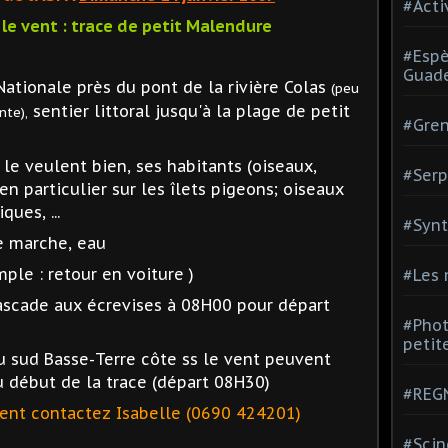
#Acti
 le vent : trace de petit Malendure
#Espè
Guad
Nationale près du pont de la rivière Colas
(peu
sentier littoral jusqu'à la plage de petit
nte),
#Gren
il le veulent bien, ses habitants (oiseaux,
#Serp
 en particulier sur les îlets pigeons; oiseaux
ques, ...
#Synt
e marche, eau
mple : retour en voiture )
#Les
cascade aux écrevises à 08H00 pour départ
#Phot
petite
u sud Basse-Terre côte ss le vent peuvent
 début de la trace (départ 08H30)
#REGN
ent contactez Isabelle (0690 424201)
#Scin