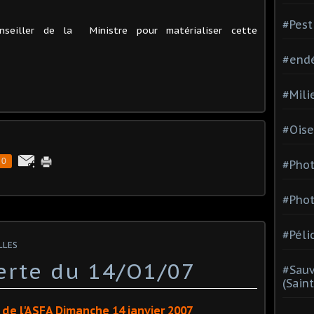
#Pest
seiller de la Ministre pour matérialiser cette
#end
#Mili
#Oise
0
#Phot
#Phot
#Péli
LLES
erte du 14/O1/07
#Sauv
(Sain
 de l'ASFA
Dimanche 14 janvier 2007