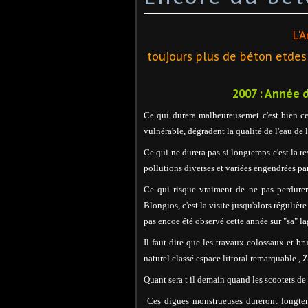
L'
toujours plus de béton etdes 
2007 : Année
Ce qui durera malheureusemet c'est bien c
vulnérable, dégradent la qualité de l'eau de
Ce qui ne durera pas si longtemps c'est la r
pollutions diverses et variées engendrées pa
Ce qui risque vraiment de ne pas perdurer 
Blongios, c'est la visite jusqu'alors réguliè
pas encoe été observé cette année sur "sa" l
Il faut dire que les travaux colossaux et br
naturel classé espace littoral remarquable , 
Quant sera t il demain quand les scooters de
Ces digues monstrueuses dureront longtemp