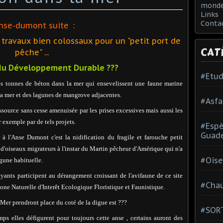
monde
Links
Conta
Anse-dumont suite
:
travaux bien colossaux pour un "petit port de
CAT
pêche" ...
 du Développement Durable ???
#Etud
es tonnes de béton dans la mer qui ensevelissent une faune marine
 la mer et des lagunes de mangrove adjacentes.
#Asfa
essource sans cesse amenuisée par les prises excessives mais aussi les
r exemple par de tels projets.
#Esp
Guad
à l'Anse Dumont c'est la nidification du fragile et farouche petit
re d'oiseaux migrateurs à l'instar du Martin pêcheur d'Amérique qui n'a
#Oise
agune habituelle.
uyants participent au dérangement croissant de l'avifaune de ce site
#Chau
Zone Naturelle d'Interêt Ecologique Floristique et Faunistique.
 Mer prendront place du coté de la digue est ???
#SOR
s elles défigurent pour toujours cette anse , certains auront des