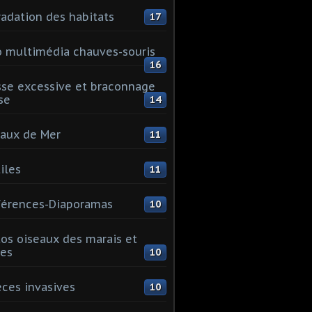
adation des habitats
17
 multimédia chauves-souris
16
se excessive et braconnage
se
14
aux de Mer
11
iles
11
érences-Diaporamas
10
os oiseaux des marais et
es
10
ces invasives
10