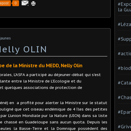
epost
0
#Expo
la Gu
#Léza
 jaunes
#Supp
Nelly OLIN
#acti
e de la Ministre du MEDD, Nelly Olin
#biod
orales, L'ASFA a participé au déjeuner-débat qui s'est
llante entre la Ministre de L'Ecologie et du
#Cata
t quelques associations de protection de
#Cha
béné) en a profité pour alerter la Ministre sur le statut
 souligné que cet oiseau endémique de 4 îles des petites
#Epan
ar L'union Mondiale pur la Nature (UICN) dans sa liste
e chassé en Guadeloupe sans aucun quota. Depuis les
#Griv
 seules la Basse-Terre et la Domnique possèdent des