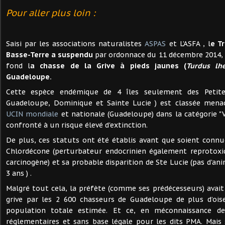
Pour aller plus loin :
Saisi par les associations naturalistes
ASPAS
et L’ASFA , l
e T
Basse-Terre a suspendu
par ordonnace du 11 décembre 2014, 
fond l
a chasse de la Grive à pieds jaunes (
Turdus lhe
Guadeloupe.
Cette espèce endémique de 4 îles seulement des Petites
Guadeloupe, Dominique et Sainte Lucie ) est classée mena
UCIN mondiale
et nationale (Guadeloupe) dans la catégorie "
confronté à un risque élevé d'extinction.
De plus, ces statuts ont été établis avant que soient connu
Chlordécone (perturbateur endocrinien également reprotoxi
carcinogène) et sa probable disparition de Ste Lucie (pas d’a
3 ans ) .
Malgré tout cela, la préfète (comme ses prédécesseurs) avait 
grive par les 2 600 chasseurs de Guadeloupe de plus d’oi
population totale estimée. Et ce, en méconnaissance de 
réglementaires et sans base légale pour les dits PMA. Mais