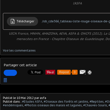
l'ASFA
Télécharger
/ob_cde366_tableau-liste-rouge-oiseaux-de-
UICN France, MNHN, AMAZONA, AEVA, ASFA & ONCFS (2012). La L
menacées en France - Chapitre Oiseaux de Guadeloupe. Dos
Voir les commentaires
Partager cet article
Repost
0
…
Publié le
10 Mai 2012
par asfa
Publié dans :
#Etudes ASFA
,
#Oiseaux des forêts et jardins
,
#Reptiles
,
#Oi
#endémiques
,
#Photos oiseaux des marais et lagunes
,
#Chauves-Souris
,