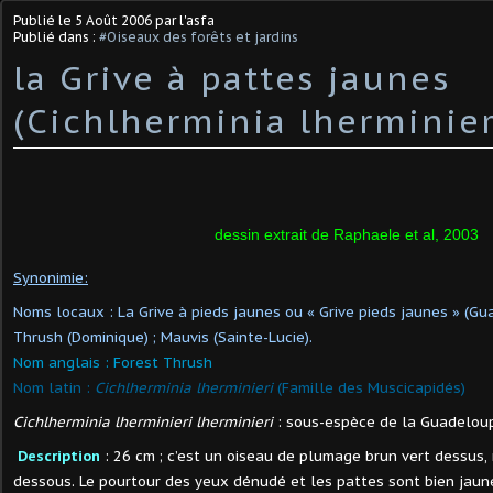
Publié le
5 Août 2006
par l'asfa
Publié dans :
#Oiseaux des forêts et jardins
la Grive à pattes jaunes
(Cichlherminia lherminier
dessin extrait de Raphaele et al, 2003
Synonimie:
Noms locaux : La Grive à pieds jaunes ou « Grive pieds jaunes » (G
Thrush (Dominique) ; Mauvis (Sainte-Lucie).
Nom anglais : Forest Thrush
Nom latin :
Cichlherminia lherminieri
(Famille des Muscicapidés)
Cichlherminia lherminieri lherminieri
: sous-espèce de la Guadelou
Description
: 26 cm ; c’est un oiseau de plumage brun vert dessus
dessous. Le pourtour des yeux dénudé et les pattes sont bien jaun