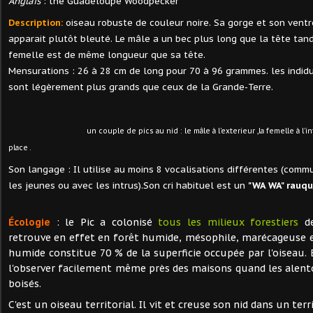
A
nglais
: the Guadeloupe Woodpecker
Description:
oiseau robuste de couleur noire. Sa gorge et son ventr
apparait plutôt bleuté. Le mâle a un bec plus long que la tête tand
femelle est de même longueur que sa tête.
Mensurations : 26 à 28 cm de long pour 70 à 96 grammes. les indid
sont légèrement plus grands que ceux de la Grande-Terre.
un couple de pics au nid : le mâle à l'exterieur ,la femelle à l'in
place .
Son langage : Il utilise au moins 8 vocalisations différentes (commu
les jeunes ou avec les intrus).Son cri habituel est un
"WA WA" rauq
Écologie
: le Pic a colonisé
tous les milieux forestiers
de
retrouve en effet en forêt humide, mésophile, marécageuse 
humide constitue 70 % de la superficie occupée par l'oiseau.
l'observer facilement même près des maisons quand les alen
boisés.
C'est un oiseau territorial. Il vit et creuse son nid dans un terri