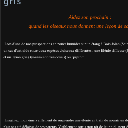
gris
Aidez son prochain :
quand les oiseaux
nous donnent une leçon de sa
Lors d'une de nos prospections en zones humides sur un étang à Bois Jolan (Sa
un cas d'entraide entre deux espèces d'oiseaux différentes : une Elénie siffleuse (
et un Tyran gris (
Tyrannus dominicensis
) ou "pipirit".
Imaginez mon émerveillement de surprendre une élénie en train de nourrir un des 
n'ait pas été délaissé de ses parents. Visiblement sortis trop tôt de leur nid , peu