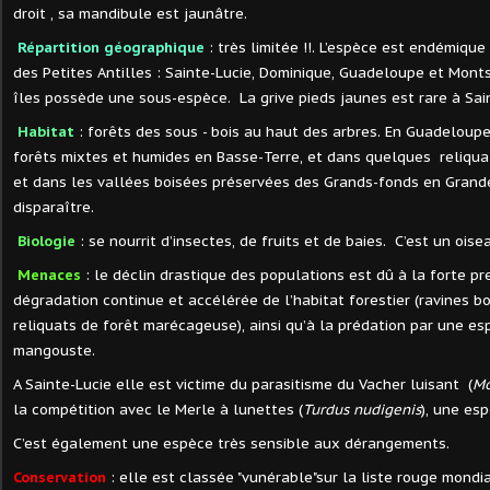
droit , sa mandibule est jaunâtre.
Répartition géographique
: très limitée !!. L’espèce est endémiqu
des Petites Antilles : Sainte-Lucie, Dominique, Guadeloupe et Mont
îles possède une sous-espèce. La grive pieds jaunes est rare à Sai
Habitat
: forêts des sous - bois au haut des arbres. En Guadeloupe
forêts mixtes et humides en Basse-Terre, et dans quelques reliqu
et dans les vallées boisées préservées des Grands-fonds en Grande
disparaître.
Biologie
: se nourrit d’insectes, de fruits et de baies. C’est un oise
Menaces
: le déclin drastique des populations est dû à la forte pr
dégradation continue et accélérée de l’habitat forestier (ravines b
reliquats de forêt marécageuse), ainsi qu’à la prédation par une esp
mangouste.
A Sainte-Lucie elle est victime du parasitisme du Vacher luisant (
Mo
la compétition avec le Merle à lunettes (
Turdus nudigenis
), une es
C’est également une espèce très sensible aux dérangements.
Conservation
: elle est classée "vunérable"sur la liste rouge mon