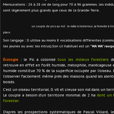
Mensurations : 26 à 28 cm de long pour 70 à 96 grammes. les indid
sont légèrement plus grands que ceux de la Grande-Terre.
un couple de pics au nid : le mâle à l'exterieur ,la femelle à l'in
place .
Son langage : Il utilise au moins 8 vocalisations différentes (commu
les jeunes ou avec les intrus).Son cri habituel est un
"WA WA" rauq
Écologie
: le Pic a colonisé
tous les milieux forestiers
de
retrouve en effet en forêt humide, mésophile, marécageuse 
humide constitue 70 % de la superficie occupée par l'oiseau.
l'observer facilement même près des maisons quand les alen
boisés.
C'est un oiseau territorial. Il vit et creuse son nid dans un terri
Le couple a besoin d'un territoire minimal de 2 ha
dont un t
forestier.
D'après les prospections systématiques de Pascal Villard, 