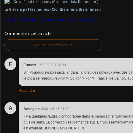
la Grive à pattes jaunes (Cichlherminia lherminieri)
le Grand Héron ou " Crabier radar" (Ardea herodias)
Commenter cet article
Ajouter un commentaire
F
Francis
25/03/2019 02:00
Bjr, Pourquoi ne pas installer dans la forêt, des poteaux avec des ca
le pic à se reproduire?<br /> Cdt<br /> <br /> Francis, de Saint-Clau
Répondre
A
Anonyme
03/01/2016 21:08
Il y a quelques fautes d'orthographe dans le paragraphe "Sauvegard
plus de sens. La correction est demandé svp. En vous remerciant d'a
est exellent. BONNE CONTINUATION