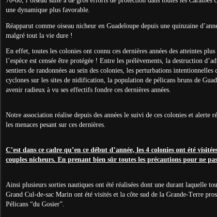
70-80, l’oiseau suite à de gros efforts de protection dans toutes les Caraïbes 
une dynamique plus favorable.
Réapparut comme oiseau nicheur en Guadeloupe depuis une quinzaine d’année
malgré tout la vie dure !
En effet, toutes les colonies ont connu ces dernières années des atteintes plu
l’espèce est censée être protégée ! Entre les prélèvements, la destruction d’adu
sentiers de randonnées au sein des colonies, les perturbations intentionnelles 
cyclones sur les sites de nidification, la population de pélicans bruns de Gu
avenir radieux à vu ses effectifs fondre ces dernières années.
Notre association réalise depuis des années le suivi de ces colonies et alerte r
les menaces pesant sur ces dernières.
C’est dans ce cadre qu’en ce début d’année, les 4 colonies ont été visité
couples nicheurs. En prenant bien sûr toutes les précautions pour ne pa
Ainsi plusieurs sorties nautiques ont été réalisées dont une durant laquelle tou
Grand Cul-de-sac Marin ont été visités et la côte sud de la Grande-Terre pros
Pélicans “du Gosier”.