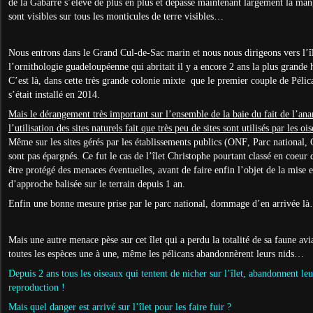
de la Gabarre s’élève de plus en plus et dépasse maintenant largement la man
sont visibles sur tous les monticules de terre visibles…
Nous entrons dans le Grand Cul-de-Sac marin et nous nous dirigeons vers l’îl
l’ornithologie guadeloupéenne qui abritait il y a encore 2 ans la plus grand
C’est là, dans cette très grande colonie mixte que le premier couple de Pél
s’était installé en 2014.
Mais le dérangement très important sur l’ensemble de la baie du fait de l’ana
l’utilisation des sites naturels fait que très peu de sites sont utilisés par les o
Même sur les sites gérés par les établissements publics (ONF, Parc national, C
sont pas épargnés. Ce fut le cas de l’îlet Christophe pourtant classé en coeur 
être protégé des menaces éventuelles, avant de faire enfin l’objet de la mise 
d’approche balisée sur le terrain depuis 1 an.
Enfin une bonne mesure prise par le parc national, dommage d’en arrivée l
Mais une autre menace pèse sur cet îlet qui a perdu la totalité de sa faune avi
toutes les espèces une à une, même les pélicans abandonnèrent leurs nids…
Depuis 2 ans tous les oiseaux qui tentent de nicher sur l’îlet, abandonnent le
reproduction !
Mais quel danger est arrivé sur l’îlet pour les faire fuir ?