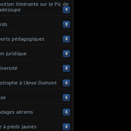
sition itinérante sur le Pic de
adeloupe
9
rds
8
orts pédagogiques
8
on juridique
8
iversité
8
strophe à l'Anse Dumont
6
sse
6
dages aériens
6
e à pieds jaunes
6