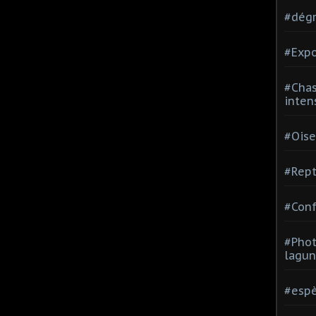
#dégr
#Expo
#Chas
inten
#Oise
#Rept
#Conf
#Phot
lagun
#espè