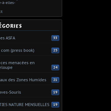
-à-elles-
ct
ÉGORIES
es ASFA
33
 com (press book)
25
èces menacées en
eloupe
24
aux des Zones Humides
21
ves-Souris
19
TIES NATURE MENSUELLES
19