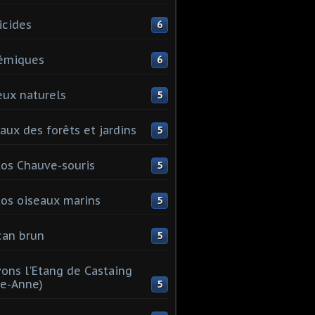
icides
6
émiques
6
eux naturels
5
aux des forêts et jardins
5
os Chauve-souris
5
os oiseaux marins
5
can brun
5
ons l'Etang de Castaing
te-Anne)
5