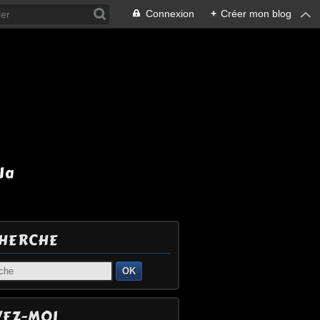
Connexion
+
Créer mon blog
la
HERCHE
OK
VEZ-MOI