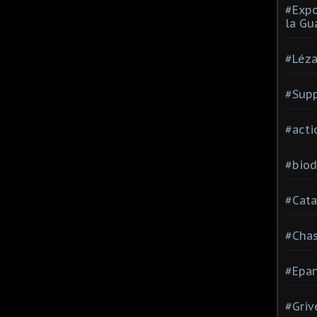
#Expo
la Gu
#Léza
#Supp
#acti
#biod
#Cata
#Cha
#Epan
#Griv