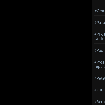
#Grou
#Part
#Phot
taill
#Pour
#Prés
repti
#Péti
#Qui
#Rem