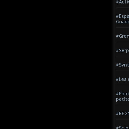
#Acti
#Espè
Guad
#Gren
#Serp
#Synt
#Les
#Phot
petite
#REGN
#Scin