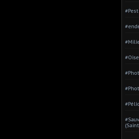
#Pest
#end
#Mili
#Oise
#Phot
#Phot
#Péli
#Sauv
(Sain