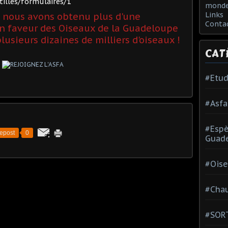
tilles/formulaires/1
monde
Links
, nous avons obtenu plus d'une
Conta
en faveur des Oiseaux de la Guadeloupe
plusieurs
dizaines de milliers d'oiseaux !
CAT
#Etud
#Asfa
#Esp
epost
0
Guad
#Oise
#Chau
#SOR