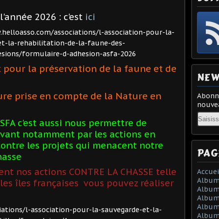
l'année 2026 : c'est
ici
helloasso.com/associations/l-association-pour-la-
t-la-rehabilitation-de-la-faune-des-
esions/formulaire-d-adhesion-asfa-2026
our la préservation de la faune et de
NEW
re prise en compte de la Nature en
Abonne
nouvea
Email
FA c'est aussi nous permettre de
Vivant notamment par les actions en
ontre les projets qui menacent notre
PAG
chasse
ent nos actions CONTRE LA CHASSE telle
Accuei
Album
les îles françaises vous pouvez réaliser
Album
Album
Album 
ations/l-association-pour-la-sauvegarde-et-la-
Album