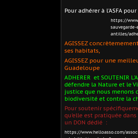
Pour adhérer à l'ASFA pour 
https://www.
sauvegarde-e
antilles/adh
AGISSEZ concrètemement p
ses habitats,
AGISSEZ pour une meilleu
Guadeloupe
ADHERER et SOUTENIR L'AS
défendre
la Nature et le 
justice que nous menons c
biodiversité et contre la 
Pour soutenir spécifiquem
qu'elle
est pratiquée dans 
un DON dédié :
https://www.helloasso.com/associ