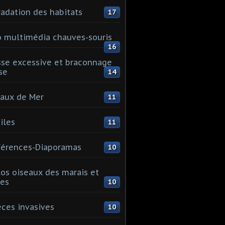
adation des habitats
17
 multimédia chauves-souris
16
se excessive et braconnage
se
14
aux de Mer
11
iles
11
érences-Diaporamas
10
os oiseaux des marais et
es
10
ces invasives
10