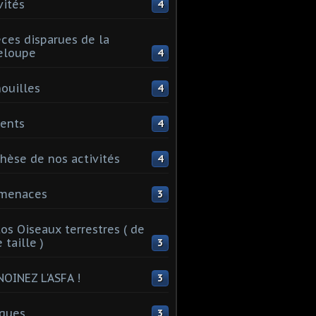
vités
4
ces disparues de la
eloupe
4
ouilles
4
ents
4
hèse de nos activités
4
 menaces
3
os Oiseaux terrestres ( de
 taille )
3
OINEZ L'ASFA !
3
ques
3