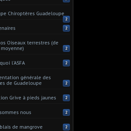
pe Chiroptères Guadeloupe
2
enaires
2
os Oiseaux terrestres (de
e moyenne)
2
quoi l'ASFA
2
entation générale des
les de Guadeloupe
2
tion Grive à pieds jaunes
2
 sommes nous
2
blais de mangrove
2