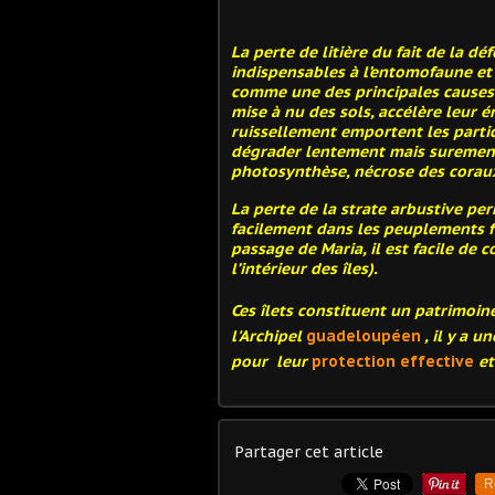
La perte de litière du fait de la dé
indispensables à l’entomofaune et 
comme une des principales causes 
mise à nu des sols, accélère leur é
ruissellement emportent les partic
dégrader lentement mais surement c
photosynthèse, nécrose des corau
La perte de la strate arbustive pe
facilement dans les peuplements for
passage de Maria, il est facile de
l’intérieur des îles).
Ces îlets constituent un patrimoi
l'Archipel
guadeloupéen
, il y a u
pour leur
protection
effective
et
Partager cet article
R