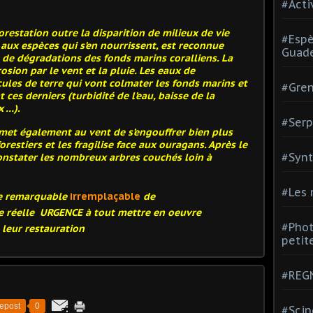
#Acti
forestation outre la disparition de milieux de vie
#Espè
aux espèces qui s’en nourrissent, est reconnue
Guad
de dégradations des fonds marins coralliens. La
rosion par le vent et la pluie. Les eaux de
ules de terre qui vont colmater les fonds marins et
#Gren
es derniers (turbidité de l’eau, baisse de la
x …).
#Serp
rmet également au vent de s’engouffrer bien plus
estiers et les fragilise face aux ouragans. Après le
#Synt
 constater les nombreux arbres couchés loin à
#Les
ne remarquable
irremplaçable
de
ne réelle
URGENCE
à tout mettre en oeuvre
#Phot
 leur restauration
petite
#REGN
epost
0
#Scin