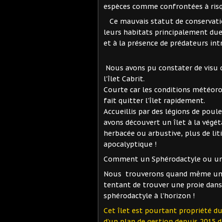
espèces comme confrontées à risqu
Ce mauvais statut de conservatio
leurs habitats principalement due
et à la présence de prédateurs intr
Nous avons pu constater de visu ce
l’îlet Cabrit.
Courte car les conditions météor
fait quitter l’îlet rapidement.
Accueillis par des légions de poule
avons découvert un îlet à la vég
herbacée ou arbustive, plus de liti
apocalyptique !
Comment un Sphérodactyle ou une 
Nous trouverons quand même une c
tentant de trouver une proie dans
sphérodactyle à l'horizon !
Cet îlet est pourtant propriété du
d’un plan de gestion depuis 2015 d