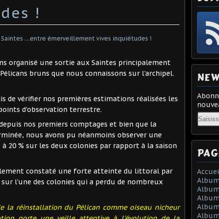
des !
ons organisé une sortie aux Saintes principalement
e Pélicans bruns que nous connaissons sur l’archipel.
NEW
Abonne
s de vérifier nos premières estimations réalisées les
nouvea
oints d’observation terrestre.
Email
s depuis nos premiers comptages et bien que la
erminée, nous avons pu néanmoins observer une
5 à 20 % sur les deux colonies par rapport à la saison
PAG
ement constaté une forte atteinte du littoral par
Accuei
Album
 sur l’une des colonies qui a perdu de nombreux
Album
Album
Album 
de la réinstallation du Pélican comme oiseau nicheur
Album
tion porte une veille attentive à l’évolution de la