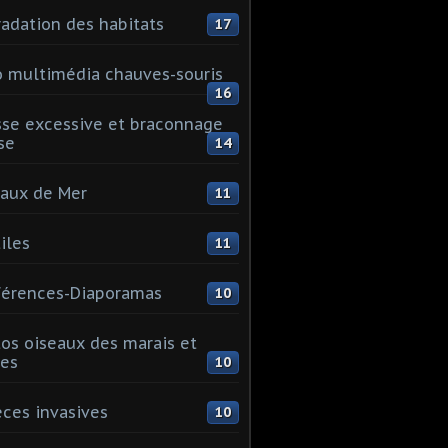
adation des habitats
17
 multimédia chauves-souris
16
se excessive et braconnage
se
14
aux de Mer
11
iles
11
érences-Diaporamas
10
os oiseaux des marais et
es
10
ces invasives
10