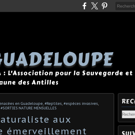
GUADELOUPE
A : L'Association pour la Sauvegarde et 
Faune des Antilles
REC
enacées en Guadeloupe
,
#Reptiles
,
#espèces invasives
,
,
#SORTIES NATURE MENSUELLES
aturaliste aux
e émerveillement
SUI