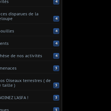
vités
4
ces disparues de la
eloupe
4
ouilles
4
ents
4
hèse de nos activités
4
 menaces
3
os Oiseaux terrestres ( de
 taille )
3
OINEZ L'ASFA !
3
ques
3