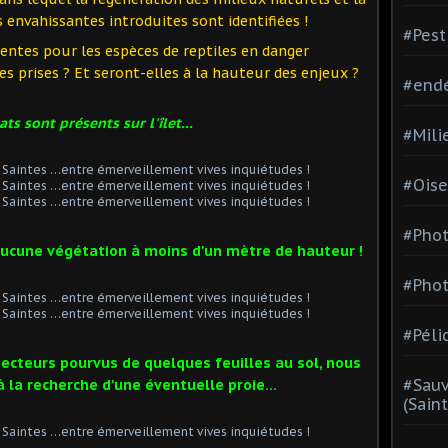
 envahissantes introduites sont identifiées !
#Pest
ntes pour les espèces de reptiles en danger
les prises ? Et seront-elles à la hauteur des enjeux ?
#end
ts sont présents sur l'îlet...
#Mili
#Oise
#Phot
s aucune végétation à moins d'un mètre de hauteur !
#Phot
#Péli
secteurs pourvus de quelques feuilles au sol, nous
#Sauv
 la recherche d'une éventuelle proie...
(Sain