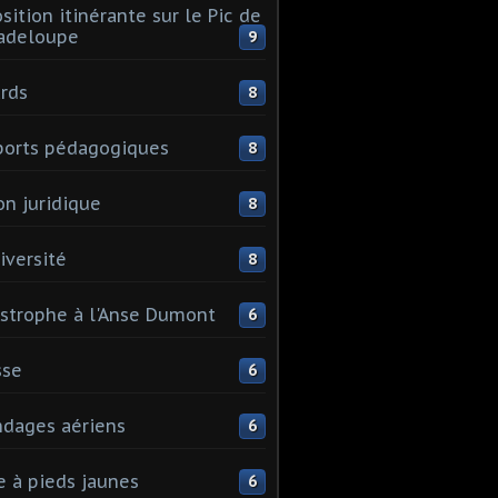
sition itinérante sur le Pic de
adeloupe
9
rds
8
orts pédagogiques
8
on juridique
8
iversité
8
strophe à l'Anse Dumont
6
sse
6
dages aériens
6
e à pieds jaunes
6