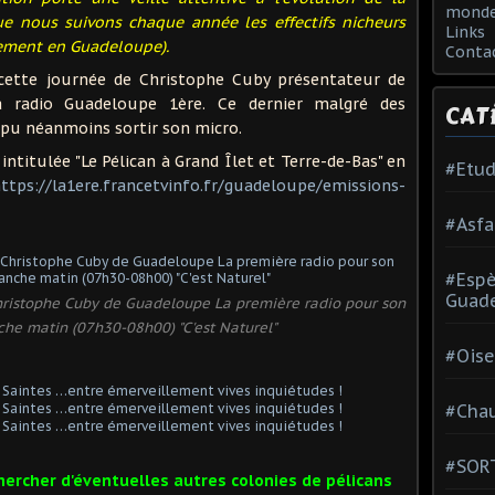
monde
ue nous suivons chaque année les effectifs nicheurs
Links
lement en Guadeloupe).
Conta
ette journée de Christophe Cuby présentateur de
 la radio Guadeloupe 1ère. Ce dernier malgré des
CAT
 pu néanmoins sortir son micro.
ntitulée "Le Pélican à Grand Îlet et Terre-de-Bas" en
#Etud
ttps://la1ere.francetvinfo.fr/guadeloupe/emissions-
#Asfa
#Esp
Guad
hristophe Cuby de Guadeloupe La première radio pour son
he matin (07h30-08h00) "C'est Naturel"
#Oise
#Chau
#SOR
chercher d'éventuelles autres colonies de pélicans