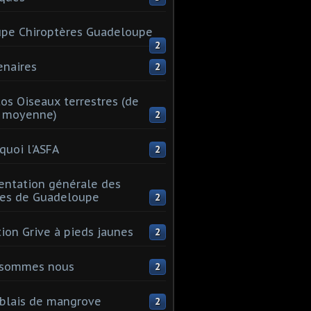
pe Chiroptères Guadeloupe
2
enaires
2
os Oiseaux terrestres (de
e moyenne)
2
quoi l'ASFA
2
entation générale des
les de Guadeloupe
2
tion Grive à pieds jaunes
2
 sommes nous
2
blais de mangrove
2