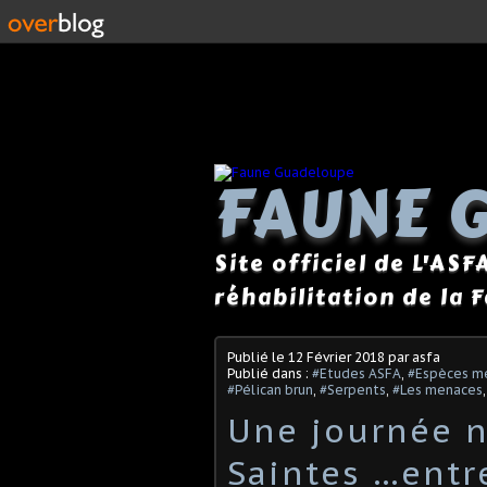
FAUNE 
Site officiel de L'ASF
réhabilitation de la 
Publié le
12 Février 2018
par asfa
Publié dans :
#Etudes ASFA
,
#Espèces m
#Pélican brun
,
#Serpents
,
#Les menaces
Une journée n
Saintes …entr