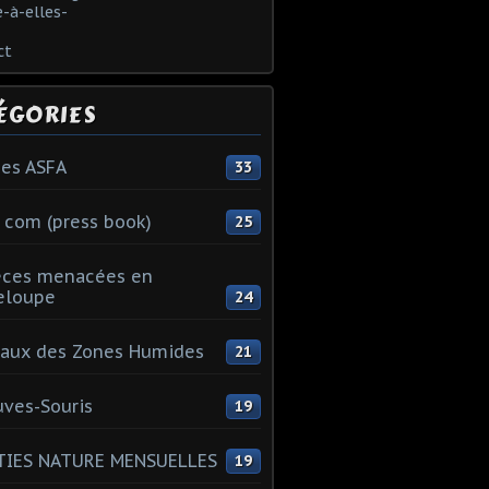
-à-elles-
ct
ÉGORIES
es ASFA
33
 com (press book)
25
èces menacées en
eloupe
24
aux des Zones Humides
21
ves-Souris
19
TIES NATURE MENSUELLES
19