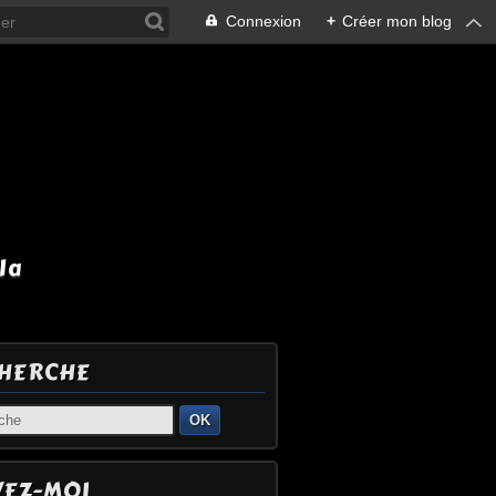
Connexion
+
Créer mon blog
la
HERCHE
OK
VEZ-MOI