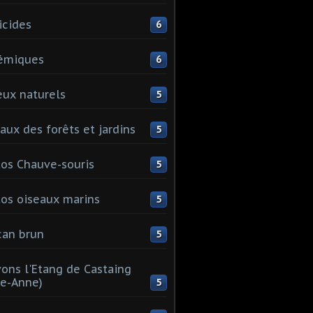
icides
6
émiques
6
eux naturels
5
aux des forêts et jardins
5
os Chauve-souris
5
os oiseaux marins
5
can brun
5
ons l'Etang de Castaing
te-Anne)
5