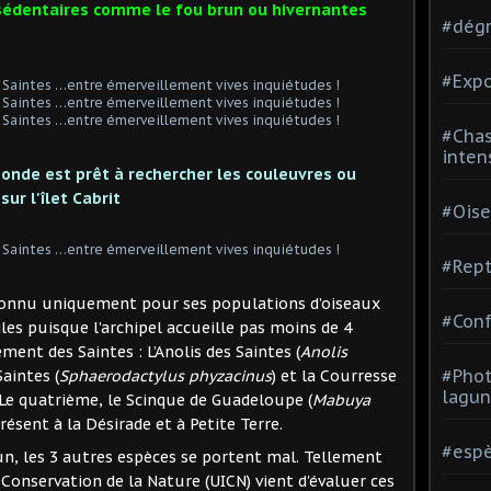
sédentaires comme le fou brun ou hivernantes
#dégr
#Expo
#Chas
inten
 monde est
prêt
à rechercher les couleuvres ou
ur l'îlet Cabrit
#Oise
#Rept
reconnu uniquement pour ses populations d’oiseaux
#Conf
tiles puisque l’archipel accueille pas moins de 4
ent des Saintes : L’Anolis des Saintes (
Anolis
#Phot
Saintes (
Sphaerodactylus phyzacinus
) et la Courresse
lagun
. Le quatrième, le Scinque de Guadeloupe (
Mabuya
ésent à la Désirade et à Petite Terre.
#espè
n, les 3 autres espèces se portent mal. Tellement
Conservation de la Nature (UICN) vient d'évaluer ces