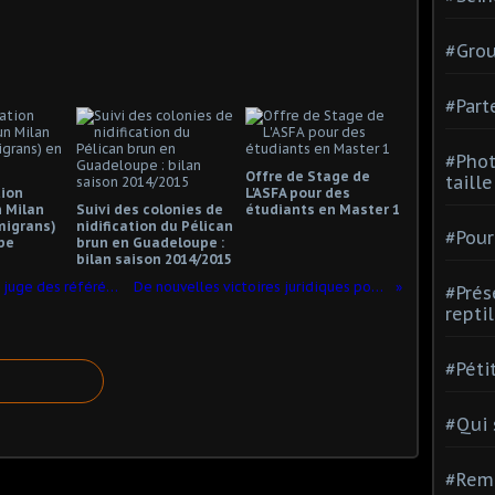
#Grou
#Part
#Phot
Offre de Stage de
taill
ion
L'ASFA pour des
n Milan
Suivi des colonies de
étudiants en Master 1
migrans)
nidification du Pélican
#Pour
pe
brun en Guadeloupe :
bilan saison 2014/2015
A la demande de L'ASFA et L'ASPAS, le juge des référés suspend la Chasse du Pigeon à couronne blanche en Guadeloupe et à Saint-Martin
De nouvelles victoires juridiques pour le Pigeon à couronne blanche (Patagioenas leucocephala)
#Prés
repti
#Péti
#Qui
#Rem