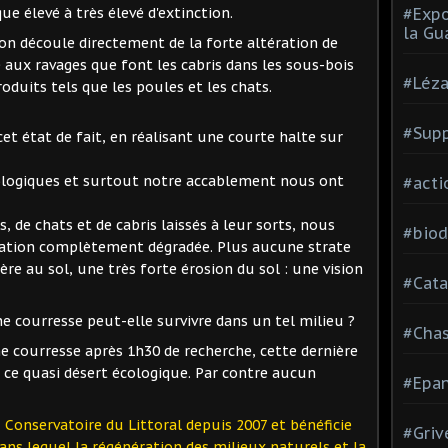
e élevé à très élevé d'extinction.
#Expo
la Gu
n découle directement de la forte altération de
 aux ravages que font les cabris dans les sous-bois
#Léza
oduits tels que les poules et les chats.
#Supp
t état de fait, en réalisant une courte halte sur
ologiques et surtout notre accablement nous ont
#acti
s, de chats et de cabris laissés à leur sorts, nous
#biod
étation complètement dégradée. Plus aucune strate
ère au sol, une très forte érosion du sol : une vision
#Cata
courresse peut-elle survivre dans un tel milieu ?
#Cha
ourresse après 1h30 de recherche, cette dernière
 ce quasi désert écologique. Par contre aucun
#Epan
 Conservatoire du Littoral depuis 2007 et bénéficie
#Griv
ans lequel la régénération des milieux naturels et la