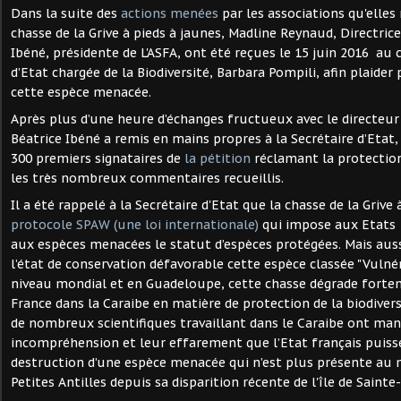
Dans la suite des
actions menées
par les associations qu'elles
chasse de la Grive à pieds à jaunes, Madline Reynaud, Directrice
Ibéné, présidente de L'ASFA, ont été reçues le 15 juin 2016 au c
d’Etat chargée de la Biodiversité, Barbara Pompili, afin plaider
cette espèce menacée.
Après plus d’une heure d’échanges fructueux avec le directeur 
Béatrice Ibéné a remis en mains propres à la Secrétaire d’Etat, 
300 premiers signataires de
la pétition
réclamant la protection 
les très nombreux commentaires recueillis.
Il a été rappelé à la Secrétaire d'Etat que la chasse de la Grive
protocole SPAW (une loi internationale)
qui impose aux Etats - 
aux espèces menacées le statut d’espèces protégées. Mais aussi
l’état de conservation défavorable cette espèce classée "Vulné
niveau mondial et en Guadeloupe, cette chasse dégrade fortem
France dans la Caraibe en matière de protection de la biodiversi
de nombreux scientifiques travaillant dans le Caraibe ont man
incompréhension et leur effarement que l’Etat français puisse
destruction d’une espèce menacée qui n’est plus présente au 
Petites Antilles depuis sa disparition récente de l'île de Sainte-