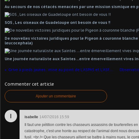
Au secours de nos cétacés menacées par une mission sismique en ple
SOS , Les oiseaux de Guadeloupe ont besoin de vous !!
De nouvelles victoires juridiques pour le Pigeon à couronne blanch
leucocephala)
Une journée naturaliste aux Saintes …entre émerveillement vives in
Grive à pieds jaunes : mise au point de L'ASPAS et L'ASFA suite au CP mensonger de l'ONCFS sur la situation de l'espèce en Guadeloupe
Commenter cet article
Ajouter un commentaire
I
isabelle
14/07/2016 15:59
Il faut une pétition contre les chasseurs assassins de tourterelles 
catastrophe, c'est une honte au respect de l'animal dont nous descen
fusil. <br /> Que les chasseurs aillent se battre à mains nues, le comb