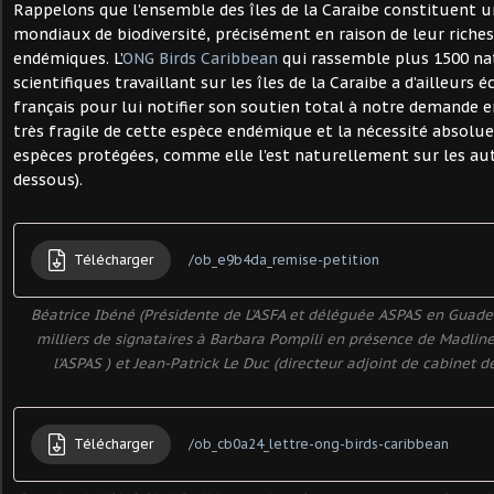
Rappelons que l’ensemble des îles de la Caraibe constituent 
mondiaux de biodiversité, précisément en raison de leur riche
endémiques. L’
ONG Birds Caribbean
qui rassemble plus 1500 nat
scientifiques travaillant sur les îles de la Caraibe a d’ailleurs
français pour lui notifier son soutien total à notre demande e
très fragile de cette espèce endémique et la nécessité absolue 
espèces protégées, comme elle l'est naturellement sur les autre
dessous).
Télécharger
/ob_e9b4da_remise-petition
Béatrice Ibéné (Présidente de L'ASFA et déléguée ASPAS en Guadel
milliers de signataires à Barbara Pompili en présence de Madline
l'ASPAS ) et Jean-Patrick Le Duc (directeur adjoint de cabinet de
Télécharger
/ob_cb0a24_lettre-ong-birds-caribbean