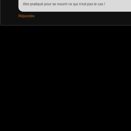
être pratiqué pour se nourrir ce qui n'est pas le cas !
Répondre