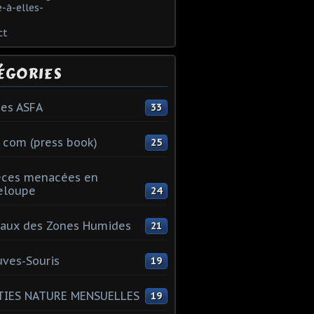
-à-elles-
ct
ÉGORIES
es ASFA
33
 com (press book)
25
èces menacées en
eloupe
24
aux des Zones Humides
21
ves-Souris
19
TIES NATURE MENSUELLES
19