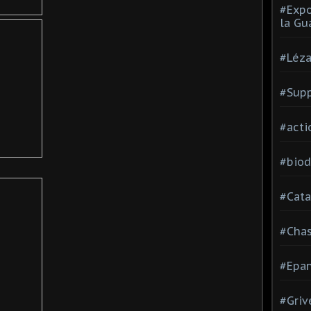
#Expo
la Gu
#Léza
#Supp
#acti
#biod
#Cata
#Cha
#Epan
#Griv