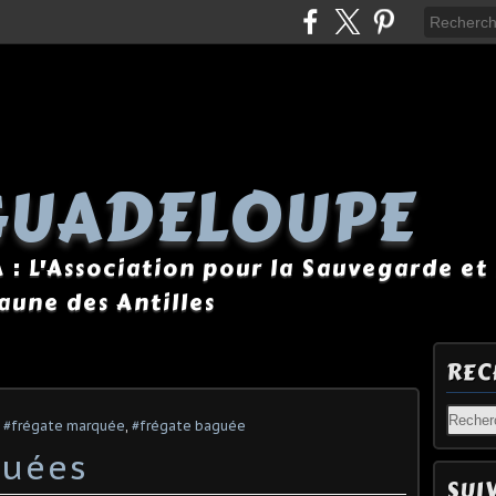
GUADELOUPE
A : L'Association pour la Sauvegarde et 
Faune des Antilles
REC
,
#frégate marquée
,
#frégate baguée
quées
SUI