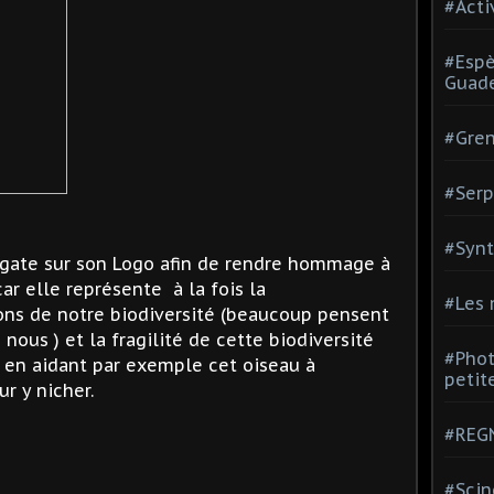
#Acti
#Espè
Guad
#Gren
#Serp
#Synt
frégate sur son Logo afin de rendre hommage à
ar elle représente à la fois la
#Les
ns de notre biodiversité (beaucoup pensent
nous ) et la fragilité de cette biodiversité
#Phot
n aidant par exemple cet oiseau à
petite
r y nicher.
#REGN
#Scin