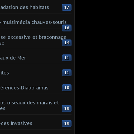
adation des habitats
17
 multimédia chauves-souris
16
se excessive et braconnage
se
14
aux de Mer
11
iles
11
érences-Diaporamas
10
os oiseaux des marais et
es
10
ces invasives
10