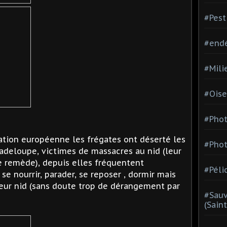
#Pest
#end
#Mili
#Oise
#Phot
ation européenne les frégates ont déserté les
#Phot
uadeloupe, victimes de massacres au nid (leur
e remède), depuis elles fréquentent
#Péli
e nourrir, parader, se reposer , dormir mais
leur nid (sans doute trop de dérangement par
#Sauv
(Sain