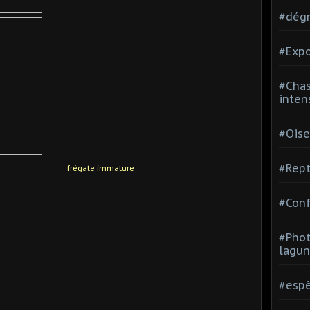
#dégr
#Expo
#Chas
inten
#Oise
#Rept
frégate immature
#Conf
#Phot
lagun
#espè