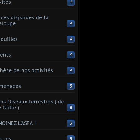
vités
4
ces disparues de la
eloupe
4
ouilles
4
ents
4
hèse de nos activités
4
 menaces
3
os Oiseaux terrestres ( de
 taille )
3
OINEZ L'ASFA !
3
ques
3