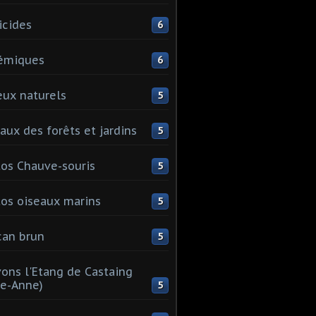
icides
6
émiques
6
eux naturels
5
aux des forêts et jardins
5
os Chauve-souris
5
os oiseaux marins
5
can brun
5
ons l'Etang de Castaing
te-Anne)
5