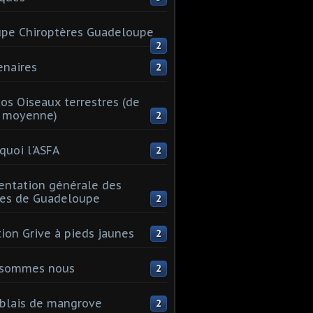
pe Chiroptères Guadeloupe
2
enaires
2
os Oiseaux terrestres (de
e moyenne)
2
quoi l'ASFA
2
entation générale des
les de Guadeloupe
2
tion Grive à pieds jaunes
2
 sommes nous
2
blais de mangrove
2