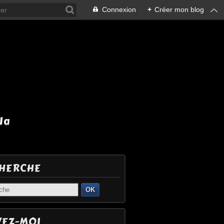
Connexion
+
Créer mon blog
la
HERCHE
OK
VEZ-MOI