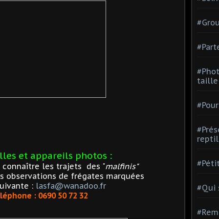
#Grou
#Part
#Phot
taill
#Pour
#Prés
repti
les et appareils photos :
#Péti
connaître les trajets des "
malfinis"
os observations de frégates marquées
uivante :
lasfa@wanadoo.fr
#Qui
léphone : 0690 50 72 32
#Rem