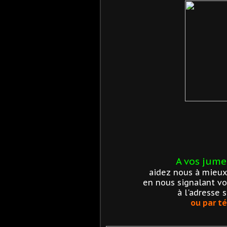
A vos jumel
aidez nous à mieux 
en nous signalant v
à l'adresse s
ou par té