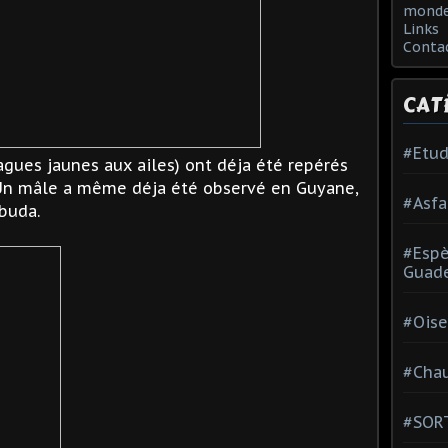
monde
Links
Conta
CAT
#Etud
agues jaunes aux ailes) ont déja été repérés
 Un mâle a même déja été observé en Guyane,
#Asfa
buda.
#Esp
Guad
#Oise
#Chau
#SOR