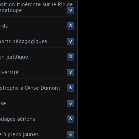
sition itinérante sur le Pic de
adeloupe
9
rds
8
orts pédagogiques
8
on juridique
8
iversité
8
strophe à l'Anse Dumont
6
sse
6
dages aériens
6
e à pieds jaunes
6