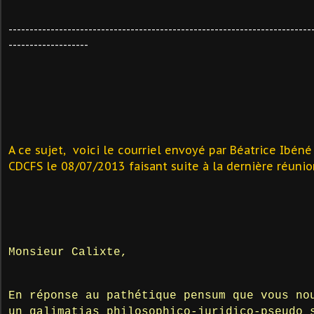
------------------------------------------------------------------------
-------------------
A ce sujet, voici le courriel envoyé par Béatrice Ibé
CDCFS le 08/07/2013 faisant suite à la dernière réunio
Monsieur Calixte,
En réponse au pathétique pensum que vous no
un galimatias philosophico-juridico-pseudo 