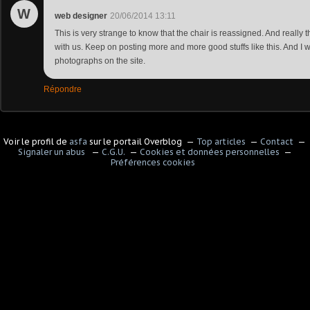
W
web designer
20/06/2014 13:11
This is very strange to know that the chair is reassigned. And really t
with us. Keep on posting more and more good stuffs like this. And I 
photographs on the site.
Répondre
Voir le profil de
asfa
sur le portail Overblog
Top articles
Contact
Signaler un abus
C.G.U.
Cookies et données personnelles
Préférences cookies