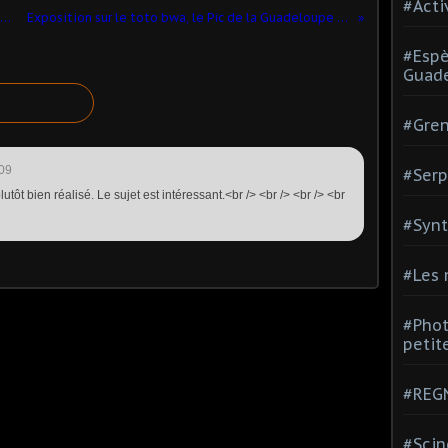
#Acti
Liste Rouge des oiseaux menacés de Guadeloupe
Exposition sur le toto bwa, le Pic de la Guadeloupe à Saint François
#Espè
Guad
#Gren
09
#Serp
plutôt bien réalisé. Le sujet est intéressant.<br /> <br /> <br /> <br
#Synt
#Les
#Phot
petite
#REGN
#Scin