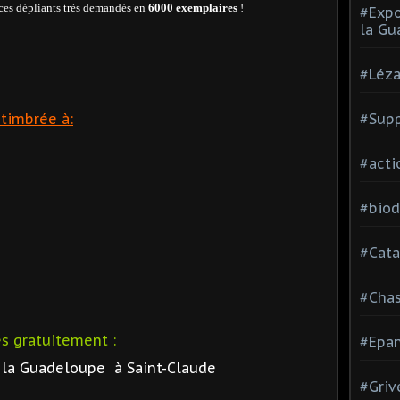
 ces dépliants très demandés en
6000 exemplaires
!
#Expo
la Gu
#Léza
timbrée à:
#Supp
#acti
#biod
#Cata
#Cha
s gratuitement :
#Epan
e la Guadeloupe à Saint-Claude
#Griv