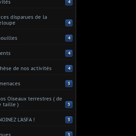
vités
4
ces disparues de la
eloupe
4
ouilles
4
ents
4
hèse de nos activités
4
 menaces
3
os Oiseaux terrestres ( de
 taille )
3
OINEZ L'ASFA !
3
ques
3