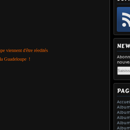
NEW
pe viennent d'être réedités
Abonne
 la Guadeloupe !
nouvea
Email
PAG
Accuei
Album
Album
Album
Album 
Album