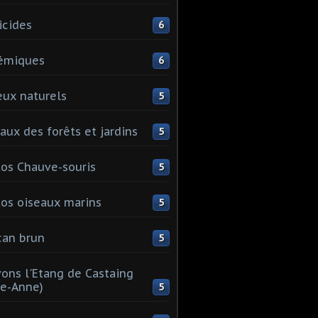
icides
6
émiques
6
eux naturels
5
aux des forêts et jardins
5
os Chauve-souris
5
os oiseaux marins
5
can brun
5
ons l'Etang de Castaing
te-Anne)
5