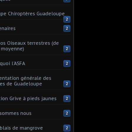
pe Chiroptères Guadeloupe
2
enaires
2
os Oiseaux terrestres (de
e moyenne)
2
quoi l'ASFA
2
entation générale des
les de Guadeloupe
2
tion Grive à pieds jaunes
2
 sommes nous
2
blais de mangrove
2