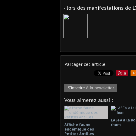
- lors des manifestations de L'A
Partager cet article
R
S'inscrire à la newsletter
Vous aimerez aussi :
L'ASFA à la R
Affiche faune
rhum
endémique des
Petites Antilles