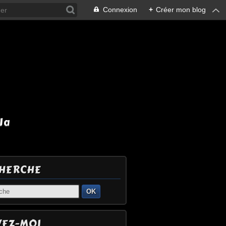
Connexion
+
Créer mon blog
la
HERCHE
OK
VEZ-MOI