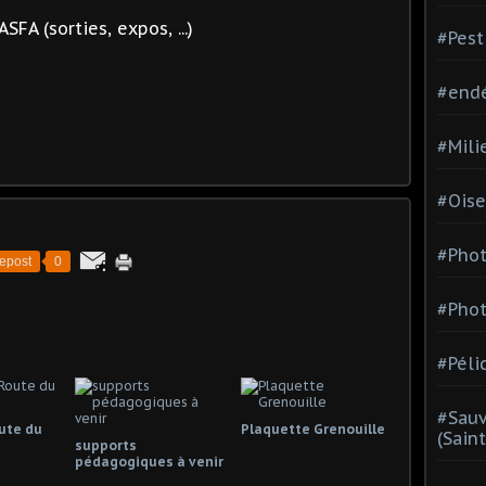
SFA (sorties, expos, ...)
#Pest
#end
#Mili
#Oise
#Phot
epost
0
#Phot
#Péli
#Sauv
oute du
Plaquette Grenouille
(Sain
supports
pédagogiques à venir