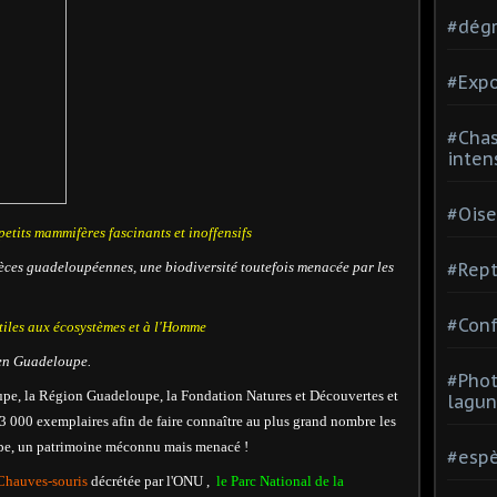
#dégr
#Expo
#Chas
inten
#Oise
petits mammifères fascinants et inoffensifs
èces guadeloupéennes, une biodiversité toutefois menacée par les
#Rept
#Conf
tiles aux écosystèmes et à l'Homme
en Guadeloupe.
#Phot
e, la Région Guadeloupe, la Fondation Natures et Découvertes et
lagun
3 000 exemplaires afin de faire connaître au plus grand nombre les
pe, un patrimoine méconnu mais menacé !
#espè
Chauves-souris
décrétée par l'ONU ,
le Parc National de la