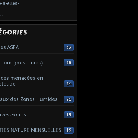
-à-elles-
ct
ÉGORIES
es ASFA
33
 com (press book)
25
èces menacées en
eloupe
24
aux des Zones Humides
21
ves-Souris
19
TIES NATURE MENSUELLES
19