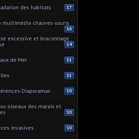
adation des habitats
17
 multimédia chauves-souris
16
se excessive et braconnage
se
14
aux de Mer
11
iles
11
érences-Diaporamas
10
os oiseaux des marais et
es
10
ces invasives
10