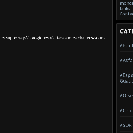
monde
Links
Conta
CAT
ers supports pédagogiques réalisés sur les chauves-souris
#Etud
#Asfa
#Esp
Guad
#Oise
#Chau
#SOR