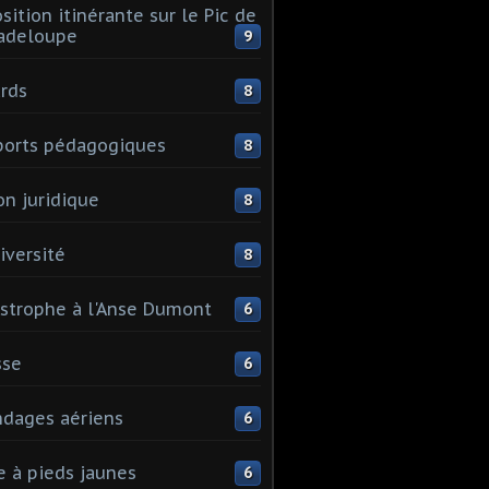
sition itinérante sur le Pic de
adeloupe
9
rds
8
orts pédagogiques
8
on juridique
8
iversité
8
strophe à l'Anse Dumont
6
sse
6
dages aériens
6
e à pieds jaunes
6