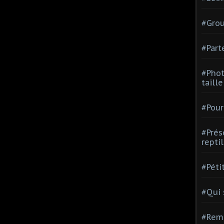
#Grou
#Part
#Phot
taill
#Pour
#Prés
repti
#Péti
#Qui
#Rem