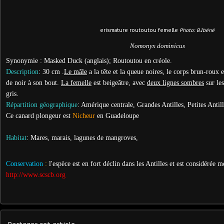
erismature routoutou femelle
Photo: B.Ibéné
Nomonyx dominicus
Synonymie : Masked Duck (anglais); Routoutou en créole.
Description
: 30 cm .
Le mâle
a la tête et la queue noires, le corps brun-roux 
de noir à son bout.
La femelle
est beigeâtre, avec
deux lignes sombres
sur les
gris.
Répartition géographique
: Amérique centrale, Grandes Antilles, Petites Antille
Ce canard plongeur est
Nicheur
en Guadeloupe
Habitat
: Mares, marais, lagunes de mangroves,
Conservation
:
l'espèce est en fort déclin dans les Antilles et est considérée
http://www.scscb.org