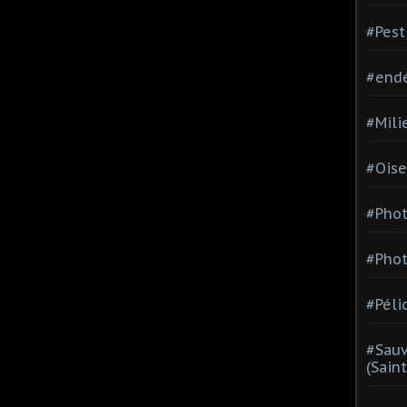
#Pest
#end
#Mili
#Oise
#Phot
#Phot
#Péli
#Sauv
(Sain