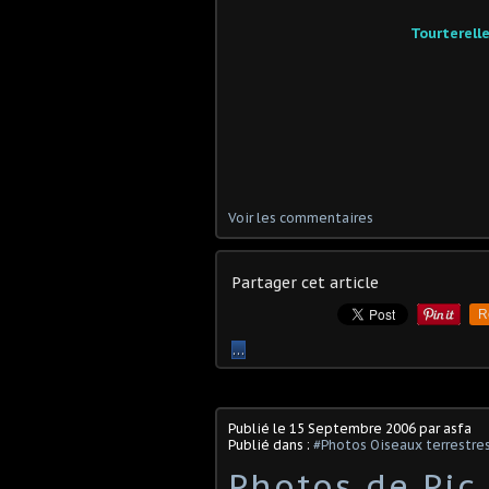
Tourterell
Voir les commentaires
Partager cet article
R
…
Publié le
15 Septembre 2006
par asfa
Publié dans :
#Photos Oiseaux terrestres
Photos de Pic