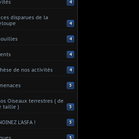
vités
4
ces disparues de la
eloupe
4
ouilles
4
ents
4
hèse de nos activités
4
 menaces
3
os Oiseaux terrestres ( de
 taille )
3
OINEZ L'ASFA !
3
ques
3