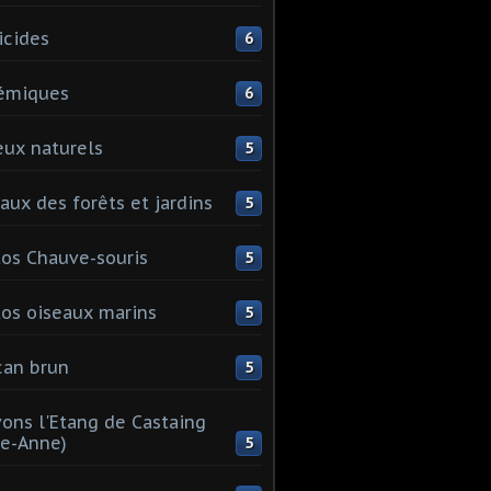
icides
6
émiques
6
eux naturels
5
aux des forêts et jardins
5
os Chauve-souris
5
os oiseaux marins
5
can brun
5
ons l'Etang de Castaing
te-Anne)
5