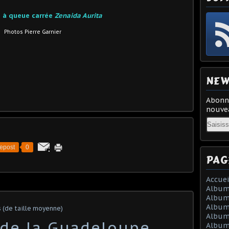
e à queue carrée
Zenaida Aurita
Photos Pierre Garnier
NEW
Abonne
nouvea
Email
epost
0
PAG
Accuei
Album
Album
Album
 (de taille moyenne)
Album 
 de la Guadeloupe
Album