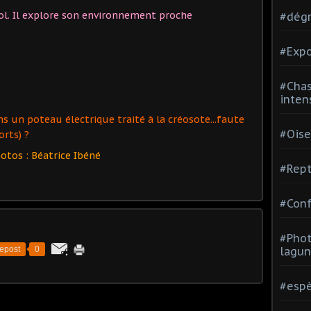
vol. Il explore son environnement proche
#dégr
#Expo
#Chas
inten
 un poteau électrique traité à la créosote...faute
#Oise
rts) ?
otos : Béatrice Ibéné
#Rept
#Conf
#Phot
epost
0
lagun
#espè