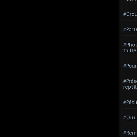
#Grou
#Part
#Phot
taill
#Pour
#Prés
repti
#Péti
#Qui
#Rem