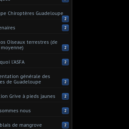
pe Chiroptères Guadeloupe
2
enaires
2
os Oiseaux terrestres (de
e moyenne)
2
quoi l'ASFA
2
entation générale des
les de Guadeloupe
2
tion Grive à pieds jaunes
2
 sommes nous
2
blais de mangrove
2