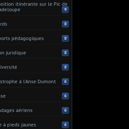
sition itinérante sur le Pic de
adeloupe
9
rds
8
orts pédagogiques
8
on juridique
8
iversité
8
strophe à l'Anse Dumont
6
sse
6
dages aériens
6
e à pieds jaunes
6