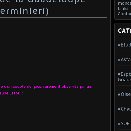
monde
erminieri)
Links
Conta
CAT
#Etud
#Asfa
#Esp
Guad
ie d'un couple de pics,
rarement observés jamais
line Etzol) :
#Oise
#Chau
#SOR