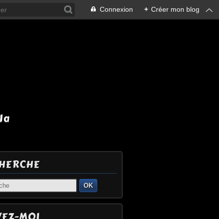
Connexion
+
Créer mon blog
la
HERCHE
OK
VEZ-MOI