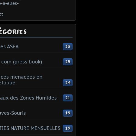
-à-elles-
ct
ÉGORIES
es ASFA
33
 com (press book)
25
èces menacées en
eloupe
24
aux des Zones Humides
21
ves-Souris
19
TIES NATURE MENSUELLES
19