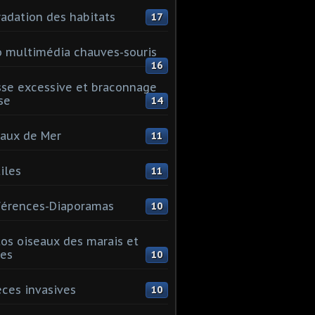
adation des habitats
17
 multimédia chauves-souris
16
se excessive et braconnage
se
14
aux de Mer
11
iles
11
érences-Diaporamas
10
os oiseaux des marais et
es
10
ces invasives
10