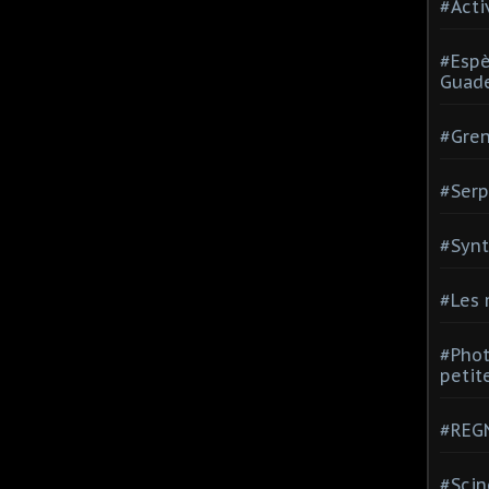
#Acti
#Espè
Guad
#Gren
#Serp
#Synt
#Les
#Phot
petite
#REGN
#Scin