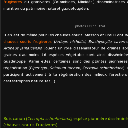
frugivores
ou granivores (Colombidés, Mimidés,) disséminatrices 
maintien du patrimoine naturel guadeloupéen.
photos Céline Etzol
Il en est de même pour les chauves-souris. Masson et Breuil ont 
chauves-souris frugivores
(
Ardops nichollsi, Brachyphylla cavern
Artibeus jamaicensis
) jouent un rôle disséminateur de graines apr
graines d'au moins 16 espèces végétales sont ainsi disséminée
Guadeloupe. Parmi elles, certaines sont des plantes pionnière
régénération (
Piper spp., Solanum torvum, Cecropia schreberiana
).
participent activement à la régénération des milieux forestier
castastrophes naturelles,...).
Bois canon (
Cecropia schreberiana)
, espèce pionnière dissémin
(chauves-souris frugivores).