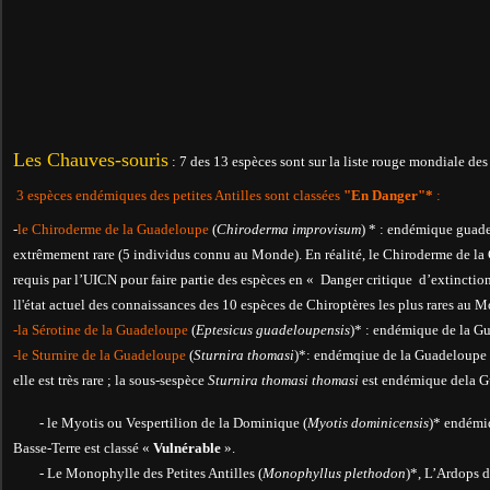
Les Chauves-souris
: 7 des 13 espèces sont sur la liste rouge mondiale de
3 espèces endémiques des petites Antilles sont classées
"En Danger"*
:
-
le Chiroderme de la Guadeloupe
(
Chiroderma improvisum
) * : endémique guade
extrêmement rare (5 individus connu au Monde). En réalité, le Chiroderme de la 
requis par l’UICN pour faire partie des espèces en « Danger critique d’extinction 
ll'état actuel des connaissances des 10 espèces de Chiroptères les plus rares au 
-la Sérotine de la Guadeloupe
(
Eptesicus guadeloupensis
)* : endémique de la G
-le Sturnire de la Guadeloupe
(
Sturnira thomasi
)*: endémqiue de la Guadeloupe 
elle est très rare ; la sous-sespèce
Sturnira thomasi thomasi
est endémique dela G
- le Myotis ou Vespertilion de la Dominique (
Myotis dominicensis
)* endémi
Basse-Terre est classé «
Vulnérable
».
- Le Monophylle des Petites Antilles (
Monophyllus plethodon
)*, L’Ardops de