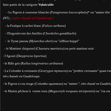
faire partie de la catégorie
Vulnérable
- Le Pigeon à couronne blanche (
Patagioenas leucocephala
)* ou "ramier têt
(NT) ;
espèce chassée en Guadeloupe !
- la Foulque à cachet blanc (
Fulica caribaea
)
- l'Engoulevent des Antilles (
Chordeiles gunddlachi
)
- le Tyran janeau (
Myiarchus oberi
) ou "siffleur huppé"
- le Martinet chiquesol (C
haetura martinica
) ou petit martinet noir
- l'Agouti (
Dasyprocta leporina
)
- le Râle gris (R
allus longirostrus caribaeus
)
- La Colombe à croissants (
Geotrygon mystacea
) ou "perdrix croissants" quasi en
très chassée en Guadeloupe.
- le Pigeon à cou rouge (
Columba squamosa
) ou "ramier "; très chassé en Guadel
- le Martin pêcheur à ventre roux (
Megaceryle torquata stictipennis
) ou "cra cra 