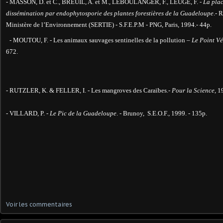
- MASSON, D. et C., BREUIL, A. et M., LEBOULANGER, F., LEUGE, F. -
La plac
dissémination par endophytosporie des plantes forestières de la Guadeloupe
.- 
Ministère de l’Environnement (SERTIE) - S.F.E.P.M - PNG, Paris, 1994.- 44p.
- MOUTOU, F. - Les animaux sauvages sentinelles de la pollution –
Le Point Vé
672.
- RUTZLER, K. & FELLER, I. - Les mangroves des Caraïbes.-
Pour la Science
, 1
- VILLARD, P. -
Le Pic de la Guadeloupe
. - Brunoy,
S.E.O.F., 1999. - 135p.
Voir les commentaires