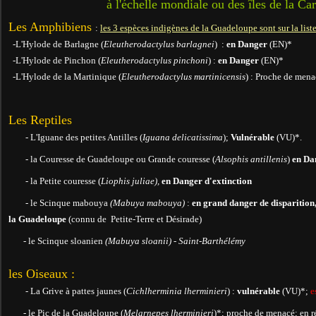
à l'échelle mondiale ou des îles de la Ca
Les Amphibiens
:
les 3 espèces indigènes de la Guadeloupe sont sur la liste
-L'Hylode de Barlagne (
Eleutherodactylus barlagnei
) :
en Danger
(EN)*
-L'Hylode de Pinchon (
Eleutherodactylus pinchoni
) :
en Danger
(EN)*
-L'Hylode de la Martinique (
Eleutherodactylus martinicensis
) : Proche de men
Les Reptiles
- L'Iguane des petites Antilles (
Iguana delicatissima
);
Vulnérable
(VU)*.
- la Couresse de Guadeloupe ou Grande couresse (
Alsophis antillenis
)
en Da
- la Petite couresse (
Liophis juliae),
en Danger
d'extinction
-
le Scinque mabouya
(Mabuya mabouya)
:
en grand danger de disparition, 
la Guadeloupe
(connu de Petite-Terre et Désirade)
-
le Scinque sloanien
(Mabuya sloanii) - Saint-Barthélémy
les Oiseaux :
- La Grive à pattes jaunes (
Cichlherminia lherminieri
) :
vulnérable
(VU)*;
e
- le Pic de la Guadeloupe (
Melarnepes lherminieri
)*; proche de menacé; en réa