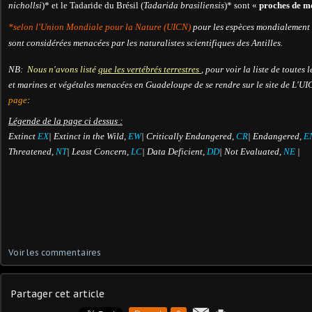
nichollsi
)* et le Tadaride du Brésil (
Tadarida brasiliensis
)* sont «
proches de m
*selon l'Union Mondiale pour la Nature (UICN)
pour les espèces mondialement
sont considérées menacées par les naturalistes scientifiques des Antilles.
NB:
Nous n'avons listé
que les vertébrés terres
tres
, pour voir la liste de toutes 
et marines et végétales menacées en Guadeloupe de se rendre sur le site de L'UI
page
:
Légende de la page ci dessus :
Extinct
EX
| Extinct in the Wild,
EW
| Critically Endangered,
CR
| Endangered,
E
Threatened,
NT
| Least Concern,
LC
| Data Deficient,
DD
| Not Evaluated,
NE
|
Voir les commentaires
Partager cet article