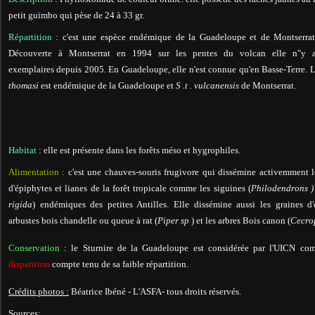
petit guimbo qui pèse de 24 à 33 gr.
Répartition
: c'est une espèce endémique de la Guadeloupe et de Montserrat
Découverte à Montserrat en 1994 sur les pentes du volcan elle n"y 
exemplaires depuis 2005. En Guadeloupe, elle n'est connue qu'en Basse-Terre. 
thomasi
est endémique de la Guadeloupe et
S .t . vulcanensis
de Montserrat.
Habitat
: elle est présente dans les forêts méso et hygrophiles.
Alimentation :
c'est une chauves-souris frugivore qui dissémine activemment l
d'épiphytes et lianes de la forêt tropicale comme les siguines (
Philodendrons 
rigida
) endémiques des petites Antilles. Elle dissémine aussi les graines 
arbustes bois chandelle ou queue à rat (
Piper sp
) et les arbres Bois canon (
Cecro
Conservation
: le Sturnire de la Guadeloupe est considérée par l'UICN c
disparition
compte tenu de sa faible répartition.
Crédits photos :
Béatrice Ibéné - L'ASFA- tous droits réservés.
Sources: