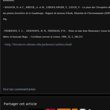
-
MASSON, D. et C., BREUIL, A. et M., LEBOULANGER, F., LEUGE, F. -
La place des Chiroptères d
des plantes forestières de la Guadeloupe
.- Rapport de mission d’étude, Ministère de l’Environnement (SER
44p.
- PEDERSEN, S. C.,
GENOWAYS, H. H., FREEMAN, P.W. – Notes on bats from
Montserrat
(
Lesser An
effects of hurricane Hugo. –
Caribbean
journal of science
, 1996, 32, 2, 206-213.
-
http://biomicro.sdstate.edu/pederses/caribres.html
Voir les commentaires
Partager cet article