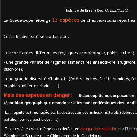
Tadaride du Bresil (
Tadarida brasiliensis
)
13 espèces
La Guadeloupe héberge
de chauves-souris réparties 
Cette biodiversité se traduit par :
- d’importantes différences physiques (morphologie, poids, taille...),
- une grande variété de régimes alimentaires (insectivore, frugivore,
piscivore),
- une grande diversité d’habitats (forêts sèches, forêts humides, fo
humides, milieux urbains, ….).
Mais des espèces en danger :
Beaucoup de nos espèces ont
répartition
géographique restreinte : elles sont endémiques des
Antill
La majorité est
menacée
par la destruction des milieux
naturels (déforesta
pollution par les pesticides, …).
Trois espèces sont même considérées en
danger de
disparition
par
l’Unio
Sérotine, le Sturnire et
le Chiroderme de la Guadeloupe.