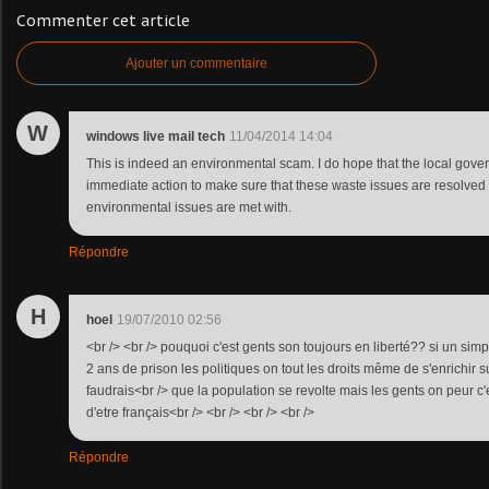
Commenter cet article
Ajouter un commentaire
W
windows live mail tech
11/04/2014 14:04
This is indeed an environmental scam. I do hope that the local gov
immediate action to make sure that these waste issues are resolved q
environmental issues are met with.
Répondre
H
hoel
19/07/2010 02:56
<br /> <br /> pouquoi c'est gents son toujours en liberté?? si un simple
2 ans de prison les politiques on tout les droits même de s'enrichir su
faudrais<br /> que la population se revolte mais les gents on peur c'
d'etre français<br /> <br /> <br /> <br />
Répondre