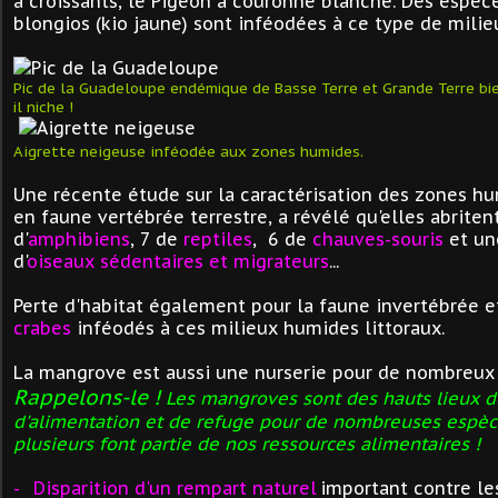
à croissants, le Pigeon à couronne blanche. Des espèc
blongios (kio jaune) sont inféodées à ce type de mili
Pic de la Guadeloupe endémique de Basse Terre et Grande Terre bi
il niche !
Aigrette neigeuse inféodée aux zones humides.
Une récente étude sur la caractérisation des zones h
en faune vertébrée terrestre, a révélé qu'elles abrite
d'
amphibiens
, 7 de
reptiles
, 6 de
chauves-souris
et un
d'
oiseaux sédentaires et migrateurs
...
Perte d'habitat également pour la faune invertébrée e
crabes
inféodés à ces milieux humides littoraux.
La mangrove est aussi une nurserie pour de nombreu
Rappelons-le !
Les mangroves sont des hauts lieux d
d'alimentation et de refuge pour de nombreuses espèc
plusieurs font partie de nos ressources alimentaires !
-
Disparition d'un rempart naturel
important contre le