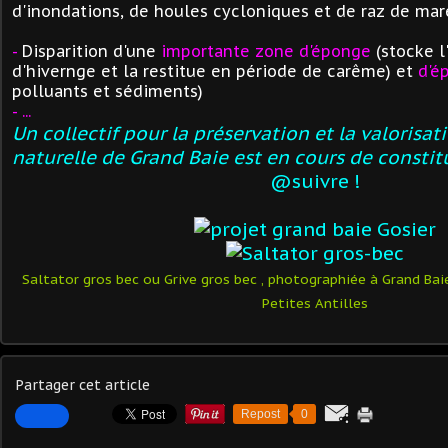
d'inondations, de houles cycloniques et de raz de maré
-
Disparition d
'une
imp
ortante
z
one d'éponge
(stocke l
d'hivernge et la restitue en période de carême) et
d'é
polluants et sédiments)
- ...
Un collectif pour la préservation et la valorisat
naturelle de Grand Baie est en cours de constitut
@suivre !
Saltator gros bec ou Grive gros be
c
, photographiée à Grand Bai
Petites Antilles
Partager cet article
Repost
0