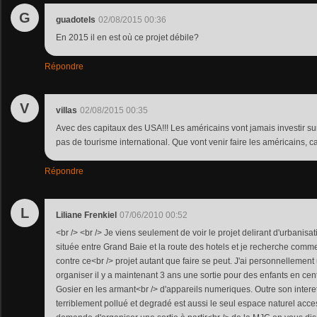
G
guadotels
02/08/2015 00:36
En 2015 il en est où ce projet débile?
Répondre
V
villas
02/08/2015 00:35
Avec des capitaux des USA!!! Les américains vont jamais investir sur
pas de tourisme international. Que vont venir faire les américains, 
Répondre
L
Liliane Frenkiel
07/06/2010 00:52
<br /> <br /> Je viens seulement de voir le projet delirant d'urbanis
située entre Grand Baie et la route des hotels et je recherche commen
contre ce<br /> projet autant que faire se peut. J'ai personnellement 
organiser il y a maintenant 3 ans une sortie pour des enfants en cent
Gosier en les armant<br /> d'appareils numeriques. Outre son intere
terriblement pollué et degradé est aussi le seul espace naturel acc