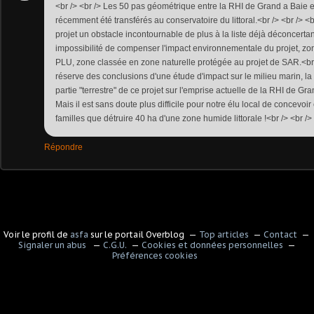
<br /> <br /> Les 50 pas géométrique entre la RHI de Grand a Baie et
récemment été transférés au conservatoire du littoral.<br /> <br /> <b
projet un obstacle incontournable de plus à la liste déjà déconcerta
impossibilité de compenser l'impact environnementale du projet, zon
PLU, zone classée en zone naturelle protégée au projet de SAR.<br 
réserve des conclusions d'une étude d'impact sur le milieu marin, la 
partie "terrestre" de ce projet sur l'emprise actuelle de la RHI de Gra
Mais il est sans doute plus difficile pour notre élu local de concevoi
familles que détruire 40 ha d'une zone humide littorale !<br /> <br /> 
Répondre
Voir le profil de
asfa
sur le portail Overblog
Top articles
Contact
Signaler un abus
C.G.U.
Cookies et données personnelles
Préférences cookies