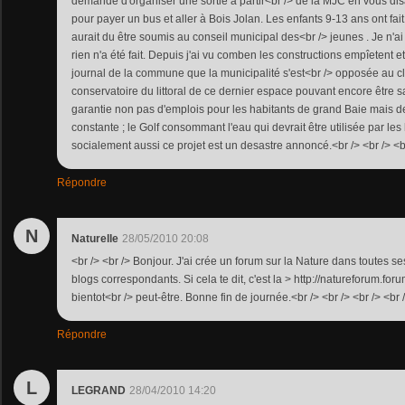
demande d'organiser une sortie à partir<br /> de la MJC en vous dis
pour payer un bus et aller à Bois Jolan. Les enfants 9-13 ans ont fai
aurait du être soumis au conseil municipal des<br /> jeunes . Je n'ai
rien n'a été fait. Depuis j'ai vu comben les constructions empîetent et
journal de la commune que la municipalité s'est<br /> opposée au 
conservatoire du littoral de ce dernier espace pouvant encore être sa
garantie non pas d'emplois pour les habitants de grand Baie mais d
constante ; le Golf consommant l'eau qui devrait être utilisée par les
socialement aussi ce projet est un desastre annoncé.<br /> <br /> <br
Répondre
N
Naturelle
28/05/2010 20:08
<br /> <br /> Bonjour. J'ai crée un forum sur la Nature dans toutes s
blogs correspondants. Si cela te dit, c'est la > http://natureforum.f
bientot<br /> peut-être. Bonne fin de journée.<br /> <br /> <br /> <br 
Répondre
L
LEGRAND
28/04/2010 14:20