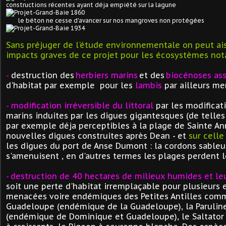
constructions récentes ayant déja empiété sur la lagune
le béton ne cesse d'avancer sur nos mangroves non protégées
Sans préjuger de l'étude environnementale on peut ai
impacts graves de ce projet pour les écosystèmes no
-
destruction des
herbiers marins
et des
biocénoses as
d'habitat par exemple pour les
lambis
par ailleurs m
-
modification irréversible du littoral
par les modificat
marins induites par les digues gigantesques (de telles
par exemple déja perceptibles à la plage de Sainte An
nouvelles digues construites après Dean - et
sur celle
les digues du port de Anse Dumont : la cordons sableu
s'amenuisent , en d'autres termes les plages perdent le
-
destruction de 40 hectares de milieux humides et le
soit une perte d'habitat irremplaçable pour plusieurs 
menacées voire endémiques des Petites Antilles comm
Guadeloupe (endémique de la Guadeloupe), la Paruline
(endémique de Dominique et Guadeloupe), le Saltator